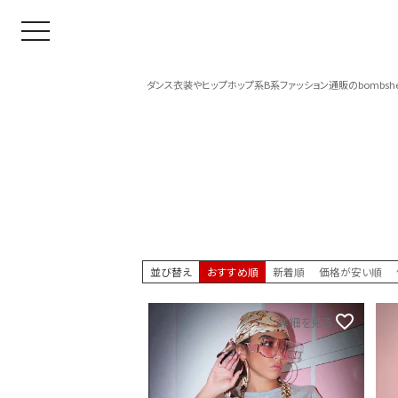
toggle navigation
ダンス衣装やヒップホップ系B系ファッション通販のbombshel
並び替え
おすすめ順
新着順
価格が安い順
詳細を見る