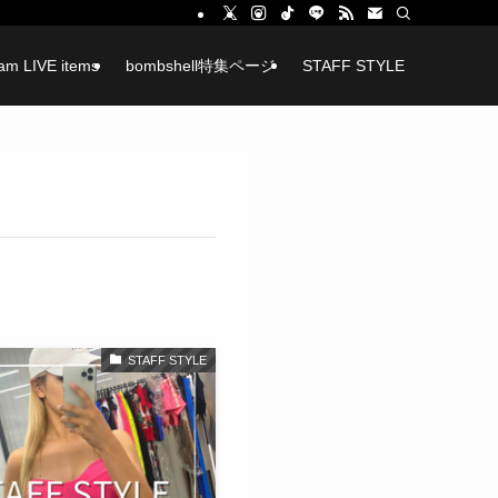
ram LIVE items
bombshell特集ページ
STAFF STYLE
STAFF STYLE