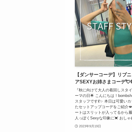
【ダンサーコーデ】リブニ
アSEXYお姉さまコーデ💘
『秋に向けて大人の着回しスタイ
ーマの日🌟 こんにちは！bombsh
スタッフです💃✨ 本日は可愛い
たセットアップコーデをご紹介💋
ートはスリットが入ってるから
人っぽくSexyな印象に💓 おしゃれ
2023年9月19日