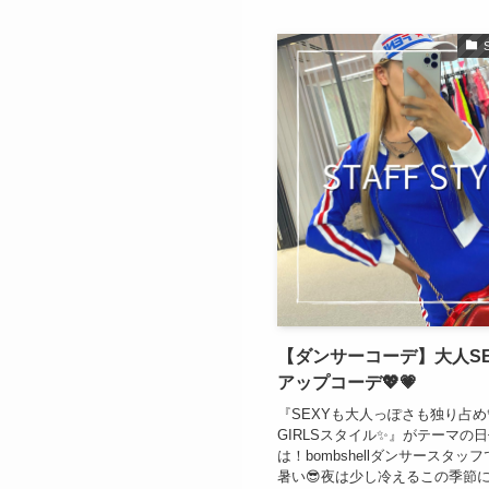
【ダンサーコーデ】大人SE
アップコーデ💖💗
『SEXYも大人っぽさも独り占め
GIRLSスタイル✨』がテーマの日
は！bombshellダンサースタッフで
暑い😎夜は少し冷えるこの季節