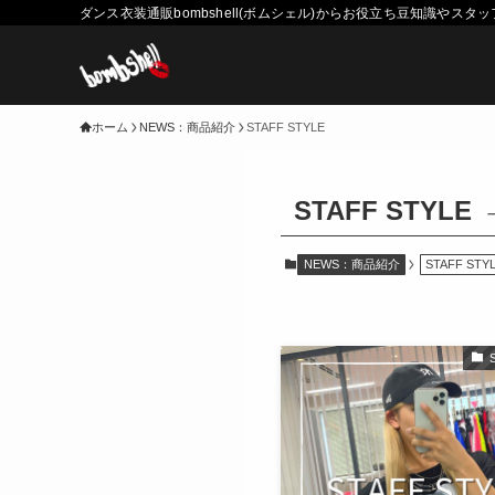
ダンス衣装通販bombshell(ボムシェル)からお役立ち豆知識や
ホーム
NEWS：商品紹介
STAFF STYLE
STAFF STYLE
NEWS：商品紹介
STAFF STY