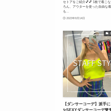
セトアをご紹介💕💕 1枚で着こ
ろん、アウターを使った自由な
も...
2023年9月14日
【ダンサーコーデ】派手に
✨SEXYダンサーコーデ💙