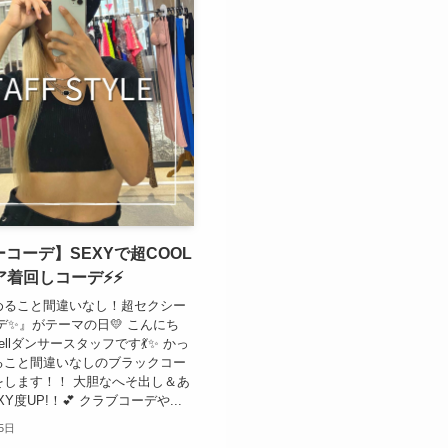
コーデ】SEXYで超COOL
トア着回しコーデ⚡⚡
めること間違いなし！超セクシー
ーデ✨』がテーマの日💛 こんにち
hellダンサースタッフです💃✨ かっ
ること間違いなしのブラックコー
をします！！ 大胆なへそ出し＆あ
Y度UP!！💕 クラブコーデや...
5日