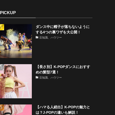
PICKUP
ダンス中に帽子が落ちないように
する4つの裏ワザを大公開！
豆知識、ハウツー
【長さ別】K-POPダンスにおすす
めの髪型7選！
豆知識、ハウツー
【ハマる人続出】K-POPの魅力と
は？J-POPの違いも解説！