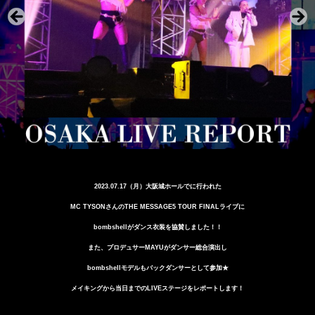
2023.07.17（月）大阪城ホールでに行われた
MC TYSONさんのTHE MESSAGE5 TOUR FINALライブに
bombshellがダンス衣装を協賛しました！！
また、プロデュサーMAYUがダンサー総合演出し
bombshellモデルもバックダンサーとして参加★
メイキングから当日までのLIVEステージをレポートします！