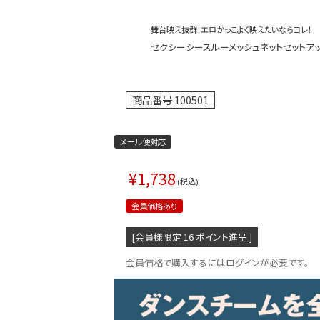
舞台映え抜群！エロかっこよく映えたいならコレ！
セクシーシースルーメッシュネットセットアップ ダ
商品番号
100501
メール便対応
¥
1,738
税込
会員価格あり
[会員様限定
16
ポイント進呈 ]
会員価格で購入するにはログインが必要です。