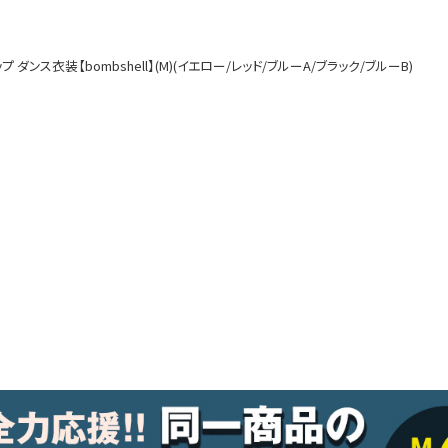
ルームウェア
オールインワン
ンス衣装【bombshell】(M)(イエロー/レッド/ブルーA/ブラック/ブルーB)
アウター
ダンスシューズ・靴
アクセサリー
グッズ
水着
浴衣
コスプレ
クリスマス
ランジェリー