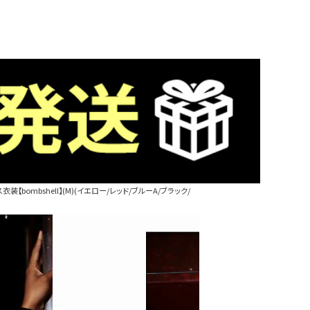
【bombshell】(M)(イエロー/レッド/ブルーA/ブラック/