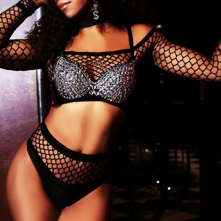
【B/bomb＝ビーボム】はストリートファッション
新な衣装映えをお届け。
「これどこに売ってるの？」とついつい聞かれてし
化出来るしっかりした
論、流行りのスタイルや日本であまり売ってないシ
ともかぶりたくない！というおしゃれ女子必見のス