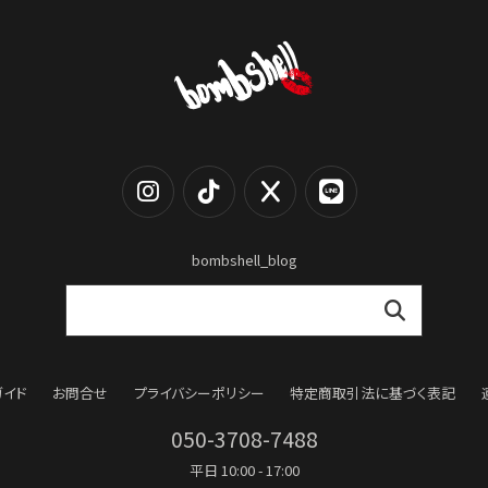
bombshell_blog
【B/bomb＝ビーボム】はストリートファッション
新な衣装映えをお届け。
「これどこに売ってるの？」とついつい聞かれてし
化出来るしっかりした
論、流行りのスタイルや日本であまり売ってないシ
ともかぶりたくない！というおしゃれ女子必見のス
ガイド
お問合せ
プライバシーポリシー
特定商取引法に基づく表記
050-3708-7488
平日 10:00 - 17:00