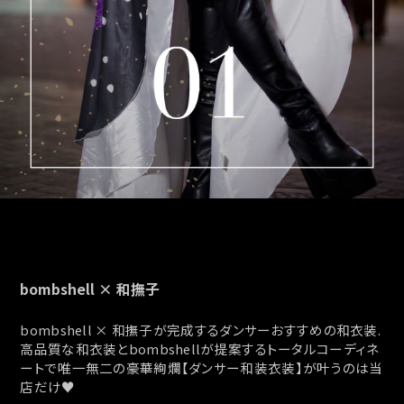
プス
トップス
ムス
ボトムス
ター
ワンピース
トアップ
セットアップ
ピース
ルームウェ
ルインワン／サロペット
オールイン
タード
アウター
ドブラ・ニップレス
ダンスシュー
bombshell × 和撫子
アクセサリ
グッズ
bombshell × 和撫子が完成するダンサーおすすめの和衣装.
高品質な和衣装とbombshellが提案するトータルコーディネ
水着
ートで唯一無二の豪華絢爛【ダンサー和装衣装】が叶うのは当
店だけ♥
浴衣
ormation