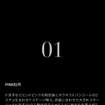
コスプレ
クリスマス
ランジェリ
LINE連携でクーポンもらえる!!
01
informati
同一商品まとめ買いキャンペーン
PINK牡丹
ド派手なビビッドピンクの和衣装にキラキラスパンコールのビ
インスタ写真投稿キャンペーン！
スチェを合わせてステージ映え。衣装に合わせた大きめコサー
ジュでド派手さUP↑胸元目立てせるように袖を片方通さずワ