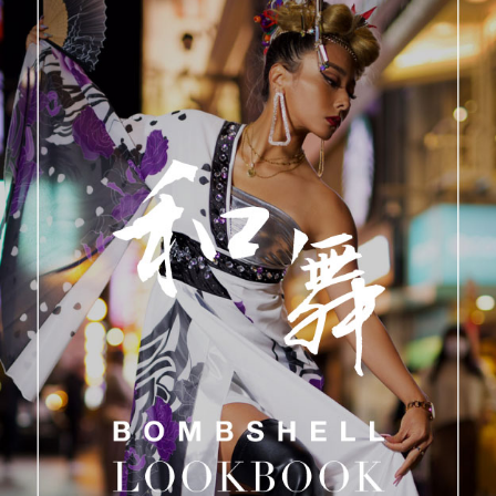
ombshell＝ボムシェル】はダンス衣装専門ブランド。
【B/bom
ス衣装ならお任せ！オリジナル衣装やダンス衣装のトータ
「これどこ
ーディネートのご提案。 ボムシェルならではの最新で斬新
大好き女子の
装映えをお届け。 撮影で使用してる小物や靴などダンサ
着やレッス
見のコーデはイメージしやすく、全てボムシェルでご購入
てないシルエ
。 普段着とは差別化出来るしっかりした衣装のご提案は
ートラインな
サーのステージ映えを全力で応援してます。
というおし
してます。
商品一覧
KUP CONTENTS
PICKUP C
OOKBOOK
LOOKBO
ス衣装
ストリート
新作