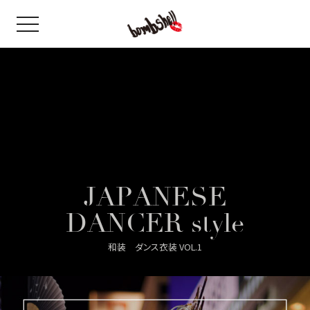
toggle navigation
GOODS
bshell
B/bomb
JAPANESE
DANCER style
和装 ダンス衣装 VOL.1