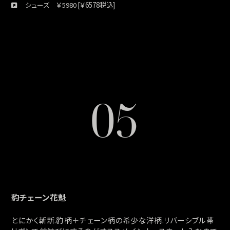
￥
[￥6578税込]
シューズ
5980
05
豹チェーン花魁
とにかく斬新.豹柄＋チェーン柄の希少な洋柄.リバーシブル帯