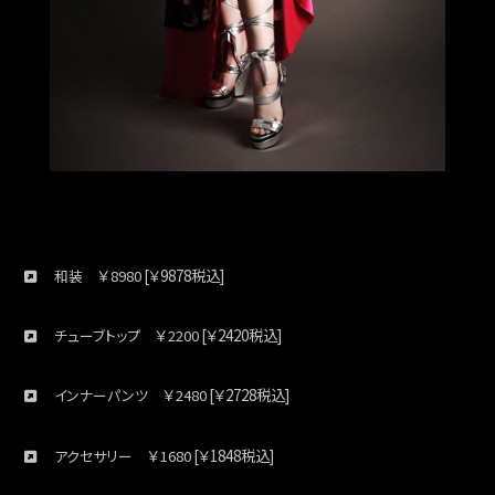
￥
[￥9878税込]
和装
8980
￥
[￥2420税込]
チューブトップ
2200
￥
[￥2728税込]
インナーパンツ
2480
今活躍し
￥
[￥1848税込]
アクセサリー
1680