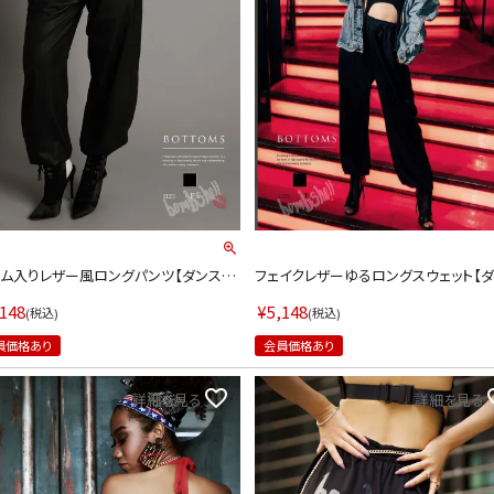
ム入りレザー風ロングパンツ【ダンス衣
フェイクレザーゆるロングスウェット【
販bombshell/ボムシェル】(フリーサイ
衣装通販bombshell/ボムシェル】(フ
ブラック)
イズ)(ブラック)
,148
¥
5,148
税込
税込
員価格あり
会員価格あり
詳細を見る
詳細を見る