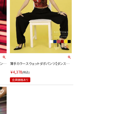
ダンス
薄手カラースウェットダボパンツ【ダンス衣
リーサ
装通販bombshell/ボムシェル】(フリーサイ
LINE連携でクーポンもらえる!!
ズ)(ブラック/ホワイト/イエロー/レッド/ピン
¥
4,378
税込
ク/ブルー)
会員価格あり