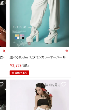
ス衣装
選べる8color！ビタミンカラーオーバーサイ
レッド)
ズロングスウェットパンツ ダンス衣装韓国 k
pop衣装 韓国ファッション 【ダンス衣装通販
¥
2,728
税込
bombshell/ボムシェル】(フリーサイズ)(ホワ
イト/ピンク/オレンジ/イエロー/ライトグレ
会員価格あり
ー/ブラック/パープル/ロイヤルブルー)
詳細を見る