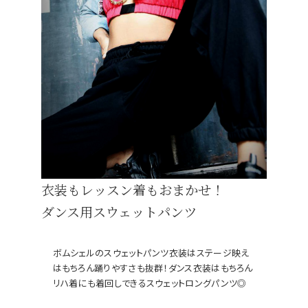
衣装もレッスン着もおまかせ！
ダンス用スウェットパンツ
【B/bomb＝ビーボム】はストリートファッション
新な衣装映えをお届け。
「これどこに売ってるの？」とついつい聞かれてし
化出来るしっかりした
論、流行りのスタイルや日本であまり売ってないシ
ともかぶりたくない！というおしゃれ女子必見のス
ボムシェルのスウェットパンツ衣装はステージ映え
はもちろん踊りやすさも抜群！ダンス衣装はもちろん
リハ着にも着回しできるスウェットロングパンツ◎