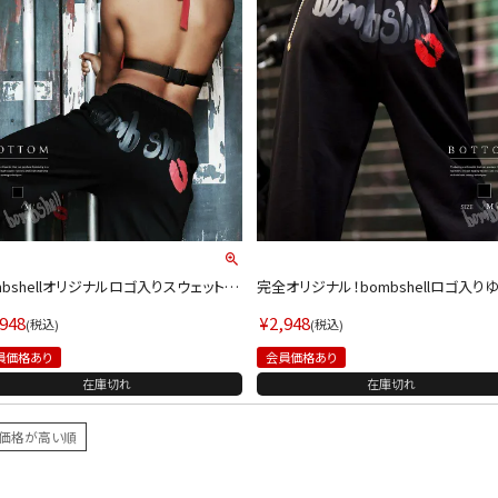
mbshellオリジナルロゴ入りスウェットロ
完全オリジナル！bombshellロゴ入り
パンツ【ダンス衣装通販bombshell/ボ
ぼスウェットパンツ ダンス衣装【bombsh
ェル】(M)(ブラック)
l】(M)(ブラック)
,948
¥
2,948
税込
税込
員価格あり
会員価格あり
在庫切れ
在庫切れ
価格が高い順