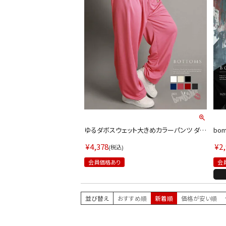
会員登録でいつでもお得に
ゆるダボスウェット大きめカラーパンツ ダン
bo
ス衣装【bombshell】(フリーサイズ)(ブラッ
ング
ク/ホワイト/レッド/ネイビー/グレー/ピンク/
ムシ
¥
4,378
¥
2
税込
オフホワイト)
会員価格あり
会
並び替え
おすすめ順
新着順
価格が安い順