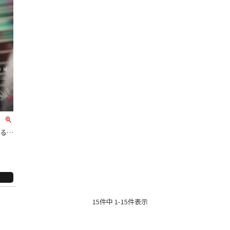
同一商品まとめ買いキャンペーン
ゆるだ
el
インスタ写真投稿キャンペーン！
15
件中
1
-
15
件表示