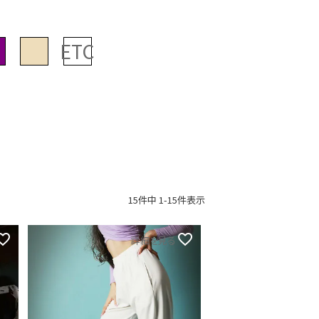
15
件中
1
-
15
件表示
詳細を見る