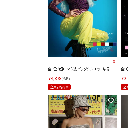
LINE連携でクーポンもらえる!!
全6色！超ロング丈ビッグシルエットゆるだ
全8
ぼスウェットパンツ ダンス衣装韓国 kpop衣
【ダ
装 韓国ファッション 【ダンス衣装通販bomb
(フ
¥
4,378
¥
2
税込
shell/ボムシェル】(フリーサイズ)(ブラック/
エロ
ホワイト/イエロー/レッド/ピンク/ブルー)
ヤル
会員価格あり
会
同一商品まとめ買いキャンペーン
詳細を見る