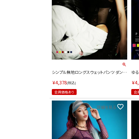
シンプル無地ロングスウェットパンツ ダンス
ゆる
衣装【bombshell】(フリーサイズ)(ブラック/
ーパ
ホワイト/イエロー/レッド/ピンク/ブルー)
シェ
¥
4,378
¥
4
税込
エロ
会員価格あり
会
詳細を見る