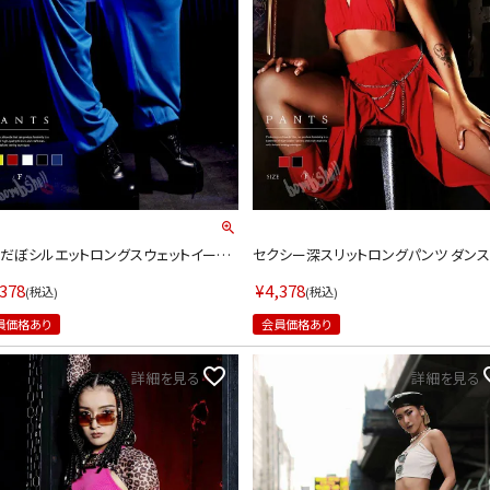
ルームウェア
オールインワン
アウター
ダンスシューズ・靴
アクセサリー
グッズ
水着
だぼシルエットロングスウェットイージ
セクシー深スリットロングパンツ ダン
ンツ【ダンス衣装通販bombshell/ボム
【bombshell】(フリーサイズ)(ブラック/
浴衣
ル】(フリーサイズ)(ブラック/ホワイト/イ
,378
¥
4,378
税込
税込
ー/レッド/ピンク/ブルー)
員価格あり
会員価格あり
コスプレ
クリスマス
詳細を見る
詳細を見る
ランジェリー