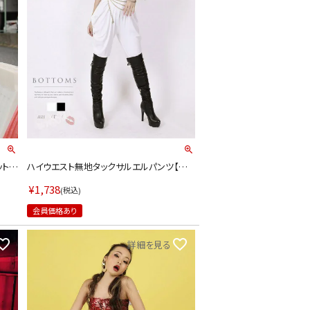
ット
ハイウエスト無地タックサルエルパンツ【ダン
(ブラ
ス衣装通販bombshell/ボムシェル】(フリー
サイズ)(ブラック/ホワイト)
¥
1,738
税込
会員価格あり
詳細を見る
ルームウェア