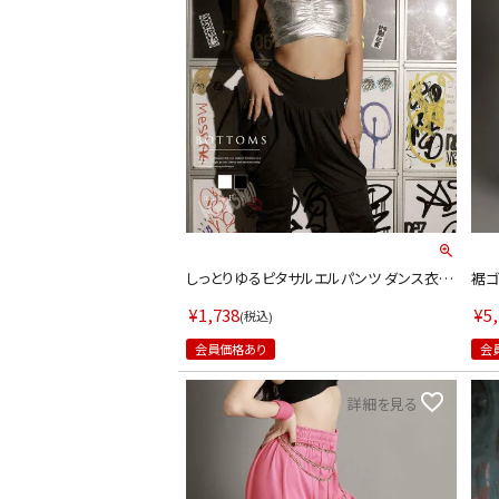
インスタ写真投稿キャンペーン！
しっとりゆるピタサルエルパンツ ダンス衣装
裾ゴ
【bombshell】(フリーサイズ)(ブラック/ホワ
装通
イト)
ズ)(
¥
1,738
¥
5
税込
会員価格あり
会
詳細を見る