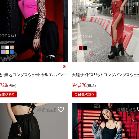
information
色!!無地ロングスウェットサルエルパンツ
大胆サイドスリットロングパンツスウェ
ンス衣装通販bombshell/ボムシェル】
ダンス衣装【bombshell】(フリーサイズ)
リーサイズ)(ホワイト/ピンク/オレンジ/イ
ック/レッド)
,728
¥
4,378
税込
税込
ー/ライトグレー/ブラック/パープル/ロイ
ブルー)
員価格あり
会員価格あり
詳細を見る
詳細を見る