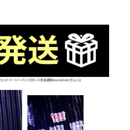
ットイージーパンツ【ダンス衣装通販bombshell/ボムシェ