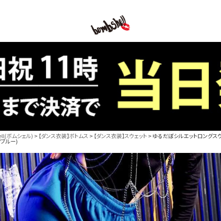
B/bomb
l(ボムシェル)
【ダンス衣装】ボトムス
【ダンス衣装】スウェット
ゆるだぼシルエットロングスウェ
/ブルー)