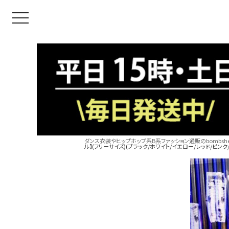
toggle navigation
ダンス衣装やヒップホップ系B系ファッション通販のbombshel
ル】(フリーサイズ)(ブラック/ホワイト/イエロー/レッド/ピンク