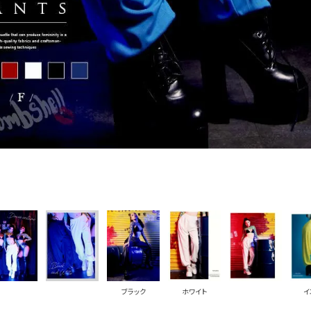
PICKUP CONTENTS
LOOKBOOK
ストリート
新作
トップス
ボトムス
ワンピース
セットアップ
ブラック
ホワイト
イ