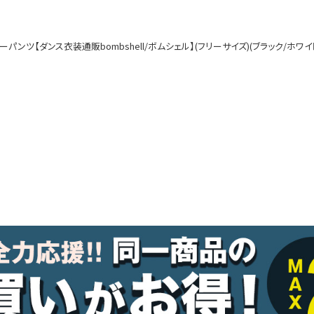
ルームウェア
オールインワン
ンツ【ダンス衣装通販bombshell/ボムシェル】(フリーサイズ)(ブラック/ホワイト
アウター
ダンスシューズ・靴
アクセサリー
グッズ
水着
浴衣
コスプレ
クリスマス
ランジェリー