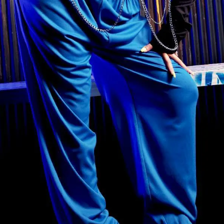
【B/bomb＝ビーボム】はストリートファッション
新な衣装映えをお届け。
「これどこに売ってるの？」とついつい聞かれてし
化出来るしっかりした
論、流行りのスタイルや日本であまり売ってないシ
ともかぶりたくない！というおしゃれ女子必見のス