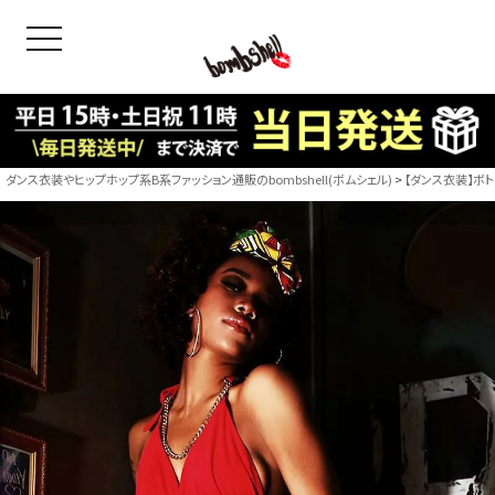
toggle navigation
OODS
bshell
B/bomb
ダンス衣装やヒップホップ系B系ファッション通販のbombshell(ボムシェル)
【ダンス衣装】ボ