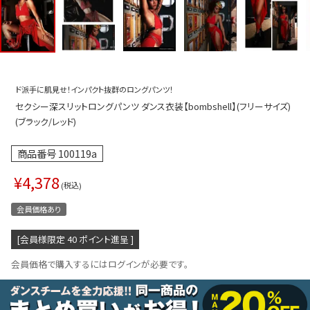
プス
トップス
ムス
ボトムス
ター
ワンピース
ド派手に肌見せ！インパクト抜群のロングパンツ！
トアップ
セットアッ
セクシー深スリットロングパンツ ダンス衣装【bombshell】(フリーサイズ)
ピース
ルームウェ
(ブラック/レッド)
ルインワン／サロペット
オールイン
商品番号
100119a
タード
アウター
¥
4,378
税込
ドブラ・ニップレス
ダンスシュ
会員価格あり
アクセサリ
[会員様限定
40
ポイント進呈 ]
グッズ
会員価格で購入するにはログインが必要です。
水着
浴衣
ormation