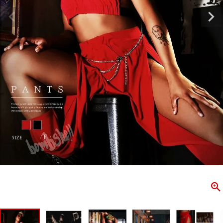
ombshell＝ボムシェル】はダンス衣装専門ブランド。
【B/bo
ス衣装ならお任せ！オリジナル衣装やダンス衣装のトータル
「これどこ
ディネートのご提案。 ボムシェルならではの最新で斬新な
好き女子の
映えをお届け。 撮影で使用してる小物や靴などダンサー必
レッスン着
コーデはイメージしやすく、全てボムシェルでご購入可能。
シルエット
着とは差別化出来るしっかりした衣装のご提案はダンサー
ンなど、幅
テージ映えを全力で応援してます。
ゃれ女子必
商品一覧
KUP CONTENTS
PICKUP 
OOKBOOK
LOOKB
ス衣装
ストリート
新作