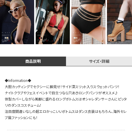
Instagram LIVE items
商品説明
サイズ・詳細
◆Information◆
スタッフコーディネート
大胆カッティングでセクシーに脚見せ！サイド深スリット入りスウェットパンツ！
ナイトクラブやフェスイベントで目立つなら穴あきロングパンツがオススメ♪
体型カバーしながら美脚に盛れるロングボトムスはオシャレダンサーさんにピッタ
リのダンスコスチューム！
注目度間違いなしの超エロかっこいいボトムスはダンス衣装はもちろん、海外セレ
ブ風ファッションにも！