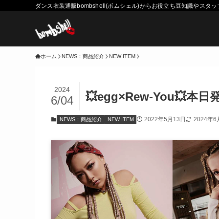
ダンス衣装通販bombshell(ボムシェル)からお役立ち豆知識や
ホーム
NEWS：商品紹介
NEW ITEM
2024
💥egg×Rew-You💥本
6/04
2022年5月13日
2024年6
NEWS：商品紹介
NEW ITEM