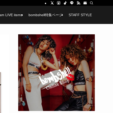
ram LIVE items
bombshell特集ページ
STAFF STYLE