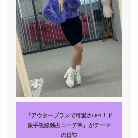
『アウタープラスで可愛さUP!！ド
派手視線独占コーデ🌟』がテーマ
の日💘