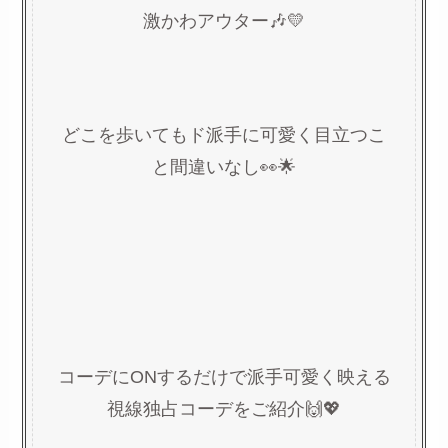
激かわアウター🎶💛
どこを歩いてもド派手に可愛く目立つこ
と間違いなし👀🌟
コーデにONするだけで派手可愛く映える
視線独占コーデをご紹介🙌💖