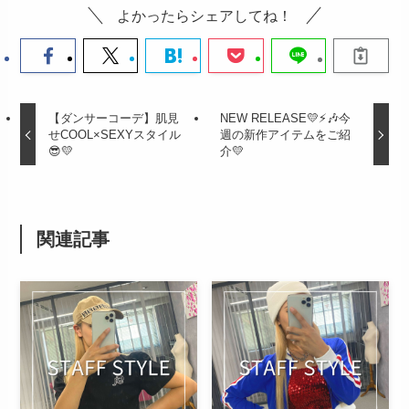
よかったらシェアしてね！
【ダンサーコーデ】肌見
NEW RELEASE💛⚡🎶今
せCOOL×SEXYスタイル
週の新作アイテムをご紹
😎💛
介💛
関連記事