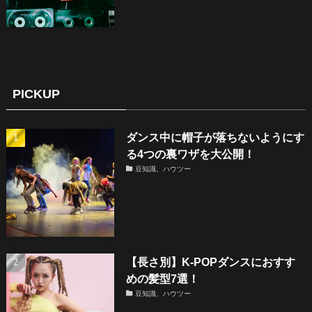
PICKUP
ダンス中に帽子が落ちないようにす
る4つの裏ワザを大公開！
豆知識、ハウツー
【長さ別】K-POPダンスにおすす
めの髪型7選！
豆知識、ハウツー