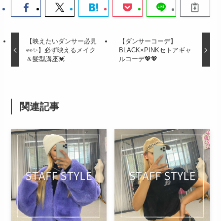
【映えたいダンサー必見
【ダンサーコーデ】
👀✨】必ず映えるメイク
BLACK×PINKセトアギャ
＆髪型講座💓
ルコーデ💖💖
関連記事