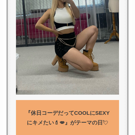
『休日コーデだってCOOLにSEXY
にキメたい💄💋』がテーマの日
💘