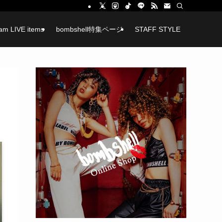
ram LIVE items
bombshell特集ページ
STAFF STYLE