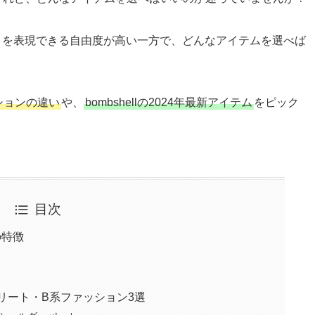
さを表現できる自由度が高い一方で、どんなアイテムを選べば
ションの違い
や、
bombshellの2024年最新アイテム
をピック
目次
の特徴
トリート・B系ファッション3選