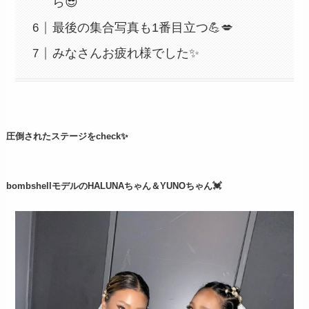
ら😎
最後の集合写真も1番目立つ💪💋
みなさんお疲れ様でした✨
圧倒されたステージをcheck✨
bombshellモデルのHALUNAちゃん＆YUNOちゃん💓