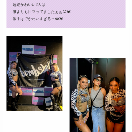
超絶かわいい2人は
誰よりも目立ってましたぁぁ😍💓
派手はでかわいすぎるっ😭💓