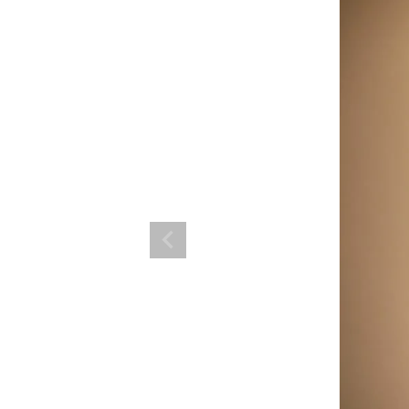
ランド。
ス衣装のトータルコーディネートのご提案。 ボムシェルならではの最新で斬
コーデはイメージしやすく、全てボムシェルでご購入可能。 普段着とは差別
で応援してます。
商品一覧