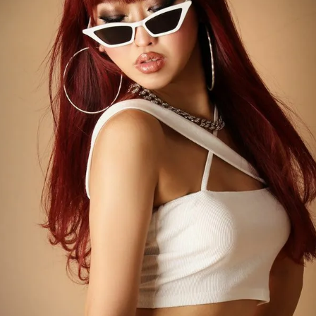
【B/bomb＝ビーボム】はストリートファッション
新な衣装映えをお届け。
「これどこに売ってるの？」とついつい聞かれてし
化出来るしっかりした
論、流行りのスタイルや日本であまり売ってないシ
ともかぶりたくない！というおしゃれ女子必見のス