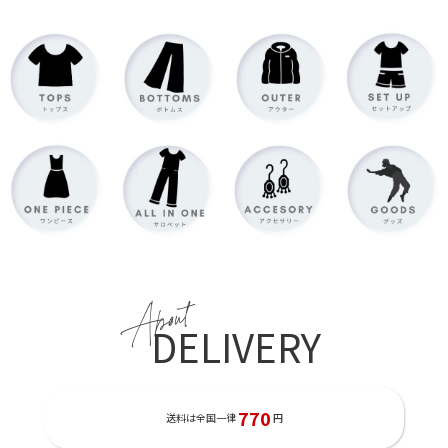
About
DELIVERY
770
送料は全国一律
円