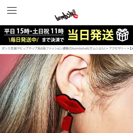
toggle navigation
OODS
bshell
B/bomb
ダンス衣装やヒップホップ系B系ファッション通販のbombshell(ボムシェル)
アクセサリー
【