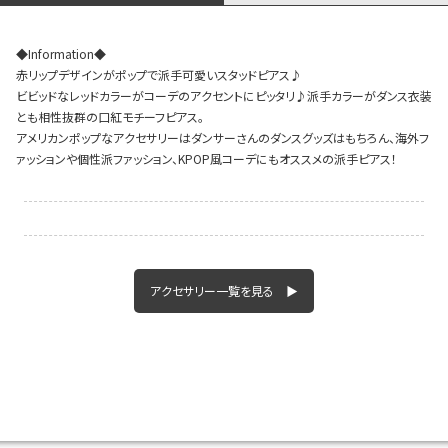
◆Information◆
赤リップデザインがポップで派手可愛いスタッドピアス♪
Instagram LIVE items
ビビッドなレッドカラーがコーデのアクセントにピッタリ♪派手カラーがダンス衣装
とも相性抜群の口紅モチーフピアス。
アメリカンポップなアクセサリーはダンサーさんのダンスグッズはもちろん、海外フ
ァッションや個性派ファッション、KPOP風コーデにもオススメの派手ピアス！
スタッフコーディネート
アクセサリー一覧を見る ▶