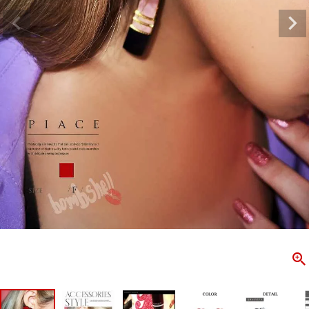
ombshell＝ボムシェル】はダンス衣装専門ブランド。
【B/bo
ス衣装ならお任せ！オリジナル衣装やダンス衣装のトータル
「これどこ
ディネートのご提案。 ボムシェルならではの最新で斬新な
好き女子の
映えをお届け。 撮影で使用してる小物や靴などダンサー必
レッスン着
コーデはイメージしやすく、全てボムシェルでご購入可能。
シルエット
着とは差別化出来るしっかりした衣装のご提案はダンサー
ンなど、幅
テージ映えを全力で応援してます。
ゃれ女子必
商品一覧
KUP CONTENTS
PICKUP 
OOKBOOK
LOOKB
ス衣装
ストリート
新作