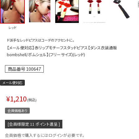
プス
トップス
ムス
ボトムス
レッド
ター
ワンピース
ド派手なレッドピアスはコーデのアクセントに。
トアップ
セットアッ
【メール便対応】赤リップモチーフスタッドピアス【ダンス衣装通販
ピース
ルームウェ
bombshell/ボムシェル】(フリーサイズ)(レッド)
ルインワン／サロペット
オールイン
商品番号
100647
タード
アウター
メール便対応
ドブラ・ニップレス
ダンスシュ
¥
1,210
アクセサリ
税込
グッズ
会員価格あり
水着
[会員様限定
11
ポイント進呈 ]
浴衣
会員価格で購入するにはログインが必要です。
ormation