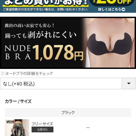
コスプレ
クリスマス
ランジェリ
LINE連携でクーポンもらえる!!
informat
▷ヌードブラの詳細をチェック
同一商品まとめ買いキャンペーン
カラー
サイズ
ブラック
フリーサイズ
—
在庫切れ
インスタ写真投稿キャンペーン！