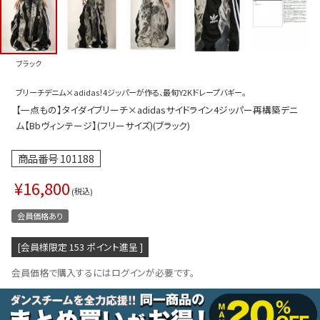
プス
トップス
ムス
ボトムス
ブラック
ター
ワンピース
ブリーチデニム×adidas！4ジッパーが作る、最旬Y2Kドレープバギー。
トアップ
セットアッ
【一点もの】タイダイブリーチ×adidasサイドライン4ジッパー再構築デニ
ピース
ルームウェ
ム【Bbヴィンテージ】(フリーサイズ)(ブラック)
ルインワン／サロペット
オールイン
商品番号
101188
タード
アウター
¥
16,800
税込
ドブラ・ニップレス
ダンスシュ
会員価格あり
アクセサリ
[会員様限定
153
ポイント進呈 ]
グッズ
会員価格で購入するにはログインが必要です。
水着
浴衣
ormation