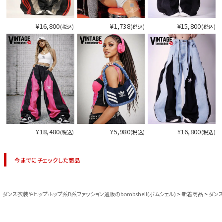
¥16,800
¥1,738
¥15,800
(税込)
(税込)
(税込)
¥18,480
¥5,980
¥16,800
(税込)
(税込)
(税込)
今までにチェックした商品
ダンス衣装やヒップホップ系B系ファッション通販のbombshell(ボムシェル)
新着商品
ダン