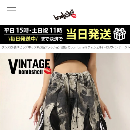
toggle navigation
OODS
bshell
B/bomb
ダンス衣装やヒップホップ系B系ファッション通販のbombshell(ボムシェル)
Bbヴィンテージ