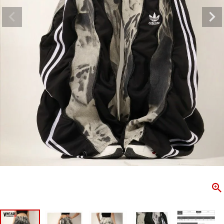
ombshell＝ボムシェル】はダンス衣装専門ブランド。
【B/bo
ス衣装ならお任せ！オリジナル衣装やダンス衣装のトータル
「これどこ
ディネートのご提案。 ボムシェルならではの最新で斬新な
好き女子の
映えをお届け。 撮影で使用してる小物や靴などダンサー必
レッスン着
コーデはイメージしやすく、全てボムシェルでご購入可能。
シルエット
着とは差別化出来るしっかりした衣装のご提案はダンサー
ンなど、幅
テージ映えを全力で応援してます。
ゃれ女子必
商品一覧
KUP CONTENTS
PICKUP 
OOKBOOK
LOOKB
ス衣装
ストリート
新作