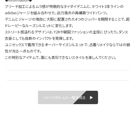
ブリーチ加工によるムラ感が特徴的なタイダイデニムと、ホワイト3本ラインの
adidasジャージを組み合わせた、迫力満点の再構築ワイドパンツ。
デニムとジャージの境目に大胆に配置された4つのジッパーを開閉することで、超
ドレーピーなルーズシルエットに変化します。
Instagram LIVE items
ストリート感溢れるデザインは、Y2Kや韓国ファッションの主役にぴったり。ダンス
衣装としても抜群のインパクトを発揮します。
ユニセックスで着用できるオーバーサイズシルエットで、古着リメイクならではの個
性が光る一点ものです。
この特別なアイテムで、誰にも真似できないスタイルを楽しんでください。
スタッフコーディネート
リメイクボトムス一覧を見る ▶