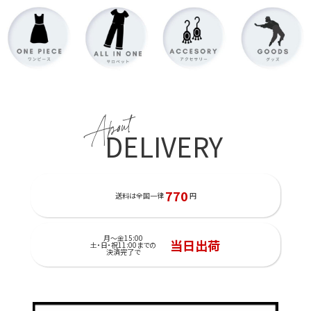
About
DELIVERY
770
送料は全国一律
円
月～金15:00
当日出荷
土・日・祝11:00までの
決済完了で