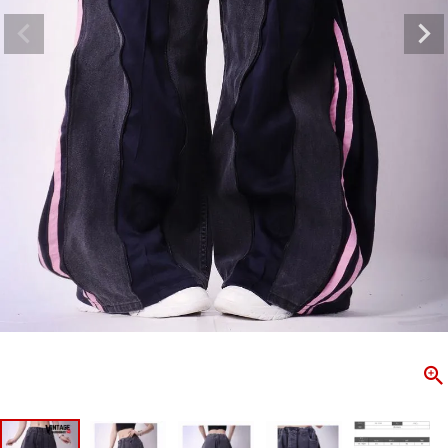
ombshell＝ボムシェル】はダンス衣装専門ブランド。
【B/bo
ス衣装ならお任せ！オリジナル衣装やダンス衣装のトータル
「これどこ
ディネートのご提案。 ボムシェルならではの最新で斬新な
好き女子の
映えをお届け。 撮影で使用してる小物や靴などダンサー必
レッスン着
コーデはイメージしやすく、全てボムシェルでご購入可能。
シルエット
着とは差別化出来るしっかりした衣装のご提案はダンサー
ンなど、幅
テージ映えを全力で応援してます。
ゃれ女子必
商品一覧
KUP CONTENTS
PICKUP 
OOKBOOK
LOOKB
ス衣装
ストリート
新作