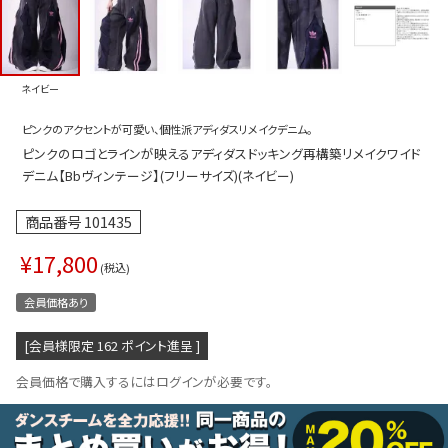
プス
トップス
ムス
ボトムス
ネイビー
ター
ワンピース
ピンクのアクセントが可愛い、個性派アディダスリメイクデニム。
トアップ
セットアッ
ピンクのロゴとラインが映えるアディダスドッキング再構築リメイクワイド
ピース
ルームウェ
デニム【Bbヴィンテージ】(フリーサイズ)(ネイビー)
ルインワン／サロペット
オールイン
商品番号
101435
タード
アウター
¥
17,800
税込
ドブラ・ニップレス
ダンスシュ
会員価格あり
アクセサリ
[会員様限定
162
ポイント進呈 ]
グッズ
会員価格で購入するにはログインが必要です。
水着
浴衣
ormation