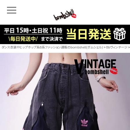
toggle navigation
OODS
bshell
B/bomb
ダンス衣装やヒップホップ系B系ファッション通販のbombshell(ボムシェル)
Bbヴィンテージ