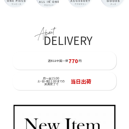
About
DELIVERY
770
送料は全国一律
円
月～金15:00
当日出荷
土・日・祝11:00までの
決済完了で