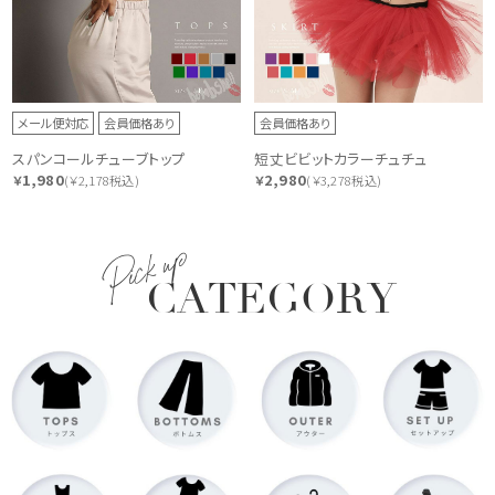
メール便対応
会員価格あり
会員価格あり
スパンコールチューブトップ
短丈ビビットカラーチュチュ
1,980
2,980
￥
(￥2,178税込)
￥
(￥3,278税込)
Pick up
CATEGORY