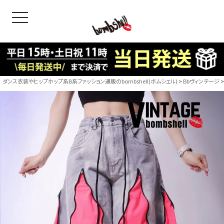
toggle navigation
OODS
bshell
B/bomb
ダンス衣装やヒップホップ系B系ファッション通販のbombshell(ボムシェル)
Bbヴィンテージ