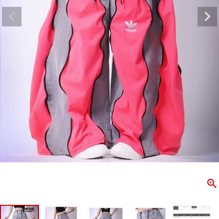
ombshell＝ボムシェル】はダンス衣装専門ブランド。
【B/bo
ス衣装ならお任せ！オリジナル衣装やダンス衣装のトータル
「これどこ
ディネートのご提案。 ボムシェルならではの最新で斬新な
好き女子の
映えをお届け。 撮影で使用してる小物や靴などダンサー必
レッスン着
コーデはイメージしやすく、全てボムシェルでご購入可能。
シルエット
着とは差別化出来るしっかりした衣装のご提案はダンサー
ンなど、幅
テージ映えを全力で応援してます。
ゃれ女子必
商品一覧
KUP CONTENTS
PICKUP 
OOKBOOK
LOOKB
ス衣装
ストリート
新作