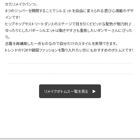
せたリメイクパンツ。
4つのジッパーを開閉することでシルエットを自由に変えられる遊び心満載のデザ
インです！
ヒップホップやストリートダンスのステージで目を引くビビッドな配色が魅力的♪
Instagram LIVE items
ゆったりとしたバギーシルエットは動きやすさも重視したいダンサーさんにぴった
り。
古着を再構築した一点ものなので自分だけのスタイルを表現できます。
トレンドのY2Kや韓国ファッションを取り入れたい方にもおすすめのボトムスです！
スタッフコーディネート
リメイクボトムス一覧を見る ▶