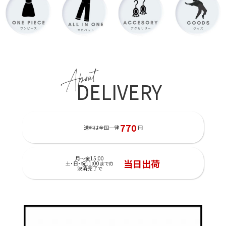
About
DELIVERY
770
送料は全国一律
円
月～金15:00
当日出荷
土・日・祝11:00までの
決済完了で