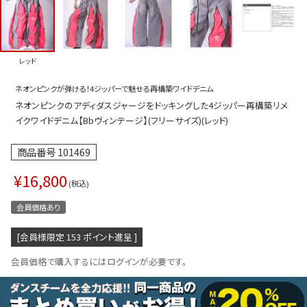
プス
トップス
ムス
ボトムス
レッド
ター
ワンピース
ネオンピンクが弾ける！4ジッパーで魅せる再構築ワイドデニム
トアップ
セットアッ
ネオンピンクのアディダスジャージをドッキングした4ジッパー再構築リメ
ピース
ルームウェ
イクワイドデニム【Bbヴィンテージ】(フリーサイズ)(レッド)
ルインワン／サロペット
オールイン
商品番号
101469
タード
アウター
¥
16,800
税込
ドブラ・ニップレス
ダンスシュ
会員価格あり
アクセサリ
[会員様限定
153
ポイント進呈 ]
グッズ
会員価格で購入するにはログインが必要です。
水着
浴衣
ormation