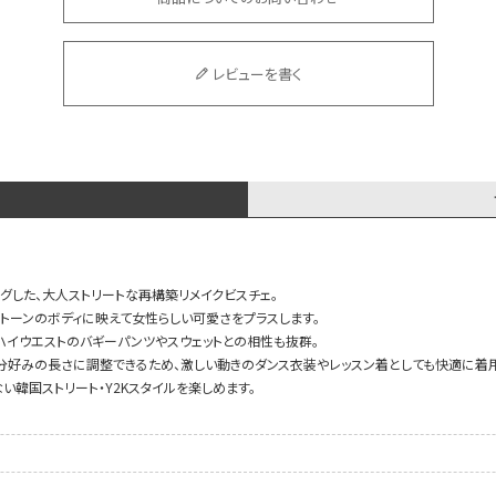
レビューを書く
グした、大人ストリートな再構築リメイクビスチェ。
クトーンのボディに映えて女性らしい可愛さをプラスします。
ハイウエストのバギーパンツやスウェットとの相性も抜群。
分好みの長さに調整できるため、激しい動きのダンス衣装やレッスン着としても快適に着
い韓国ストリート・Y2Kスタイルを楽しめます。