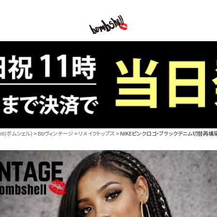
B/bomb
l(ボムシェル)
Bbヴィンテージ
リメイクトップス
NIKEピンクロゴ・ブラックデニム切替再構築