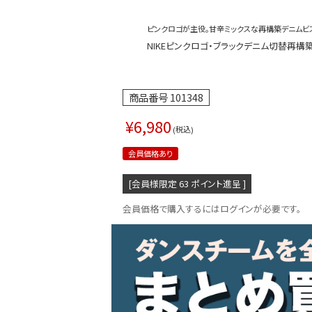
ピンクロゴが主役。甘辛ミックスな再構築デニムビス
NIKEピンクロゴ・ブラックデニム切替再構築
商品番号
101348
¥
6,980
税込
会員価格あり
[会員様限定
63
ポイント進呈 ]
会員価格で購入するにはログインが必要です。