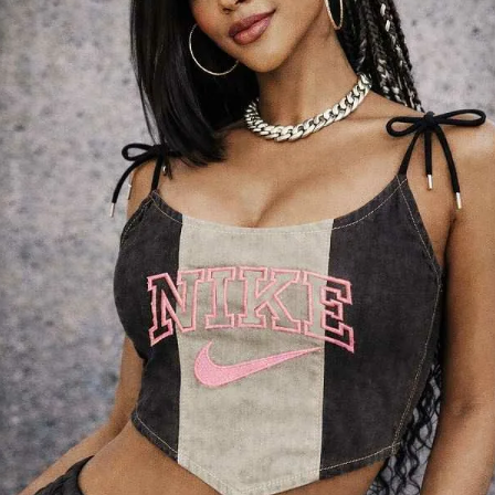
【B/bomb＝ビーボム】はストリートファッション
新な衣装映えをお届け。
「これどこに売ってるの？」とついつい聞かれてし
化出来るしっかりした
論、流行りのスタイルや日本であまり売ってないシ
ともかぶりたくない！というおしゃれ女子必見のス