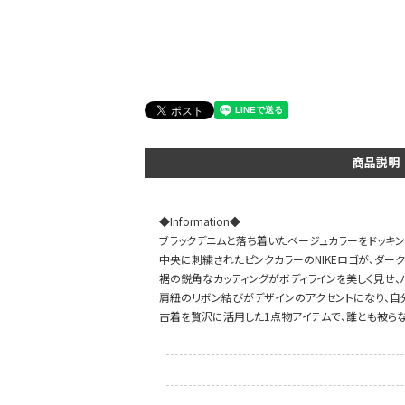
会員登録でいつでもお得に
商品説明
◆Information◆
ブラックデニムと落ち着いたベージュカラーをドッキン
中央に刺繍されたピンクカラーのNIKEロゴが、ダー
裾の鋭角なカッティングがボディラインを美しく見せ、
肩紐のリボン結びがデザインのアクセントになり、自
古着を贅沢に活用した1点物アイテムで、誰とも被らな