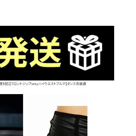
便対応】フロントジップsexyハイウエストブルマ【ダンス衣装通