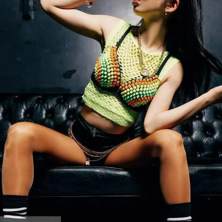
【B/bomb＝ビーボム】はストリートファッション
新な衣装映えをお届け。
「これどこに売ってるの？」とついつい聞かれてし
化出来るしっかりした
論、流行りのスタイルや日本であまり売ってないシ
ともかぶりたくない！というおしゃれ女子必見のス