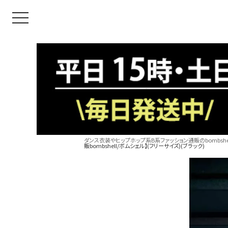
toggle navigation
ダンス衣装やヒップホップ系B系ファッション通販のbombshel
販bombshell/ボムシェル】(フリーサイズ)(ブラック)