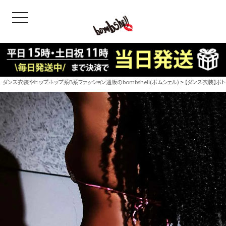
toggle navigation
OODS
bshell
B/bomb
ダンス衣装やヒップホップ系B系ファッション通販のbombshell(ボムシェル)
【ダンス衣装】ボ