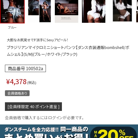
プス
トップス
ムス
ボトムス
ブルー
ター
ワンピース
大胆なお尻見せでド派手にSexyアピール！
トアップ
セットアッ
ブラジリアンマイクロミニショートパンツ【ダンス衣装通販bombshell/ボ
ピース
ルームウェ
ムシェル】(S/M)(ブルー/ホワイト/ブラック)
ルインワン／サロペット
オールイン
商品番号
100502a
タード
アウター
¥
4,378
税込
ドブラ・ニップレス
ダンスシュ
会員価格あり
アクセサリ
[会員様限定
40
ポイント進呈 ]
グッズ
会員価格で購入するにはログインが必要です。
水着
浴衣
ormation