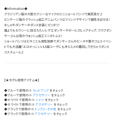
イベント一覧
◆Information◆
ブラジリアン風の大胆セクシーなマイクロミニショートパンツで美尻見せ♪
ビンテージ風のクラッシュ加工デニムパンツはフリンジデザインで個性を出せる！
おしゃれダンサーのダンス衣装にピッタリ！
誰よりもセクシーに目立ちたいレゲエダンサーやガールズヒップホップ、クラブダン
サーさん必見のウォッシュ加工ミニボトムス！
ショートパンツはビキニとも相性抜群でダンサーさんのビーチや夏のフェスイベン
トでも大活躍！エロかっこいいLA風コーデにもオススメの着回しできちゃうダンス
コスチューム♪
【★モデル使用アイテム★】
◆ブルーで使用の⇒
セットアップ
をチェック
◆ブルーで使用の⇒
アクセサリー
をチェック
◆ホワイトで使用の⇒
シャツ
をチェック
◆ホワイトで使用の⇒
アクセサリー
をチェック
◆ブラックで使用の⇒
トップス・その他
をチェック
◆ブラックで使用の⇒
アクセサリー
をチェック