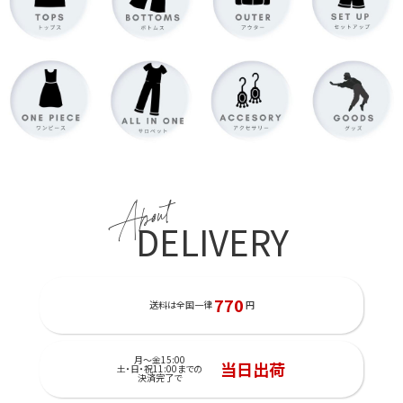
About
DELIVERY
770
送料は全国一律
円
月～金15:00
当日出荷
土・日・祝11:00までの
決済完了で