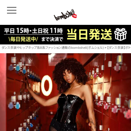
toggle navigation
OODS
bshell
B/bomb
ダンス衣装やヒップホップ系B系ファッション通販のbombshell(ボムシェル)
【ダンス衣装】ボ