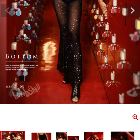
ombshell＝ボムシェル】はダンス衣装専門ブランド。
【B/bo
ス衣装ならお任せ！オリジナル衣装やダンス衣装のトータル
「これどこ
ディネートのご提案。 ボムシェルならではの最新で斬新な
好き女子の
映えをお届け。 撮影で使用してる小物や靴などダンサー必
レッスン着
コーデはイメージしやすく、全てボムシェルでご購入可能。
シルエット
着とは差別化出来るしっかりした衣装のご提案はダンサー
ンなど、幅
テージ映えを全力で応援してます。
ゃれ女子必
商品一覧
KUP CONTENTS
PICKUP 
OOKBOOK
LOOKB
ス衣装
ストリート
新作