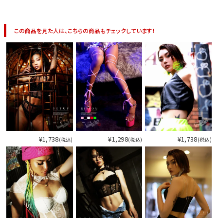
今活躍している多ジャンルダンサーさん×bombshellコラボ特集
この商品を見た人は、こちらの商品もチェックしています！
¥1,738
¥1,298
¥1,738
(税込)
(税込)
(税込)
今活