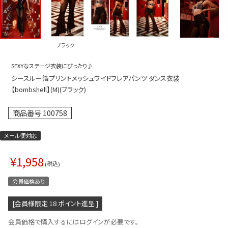
プス
トップス
ムス
ボトムス
ブラック
ター
ワンピース
SEXYなステージ衣装にぴったり♪
トアップ
セットアッ
シースルー箔プリントメッシュワイドフレアパンツ ダンス衣装
ピース
ルームウェ
【bombshell】(M)(ブラック)
ルインワン／サロペット
オールイン
商品番号
100758
タード
アウター
メール便対応
ドブラ・ニップレス
ダンスシュ
¥
1,958
アクセサリ
税込
グッズ
会員価格あり
水着
[会員様限定
18
ポイント進呈 ]
浴衣
会員価格で購入するにはログインが必要です。
ormation