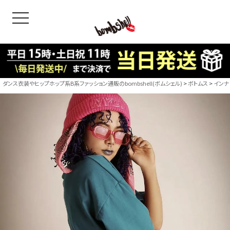
toggle navigation
OODS
bshell
B/bomb
ダンス衣装やヒップホップ系B系ファッション通販のbombshell(ボムシェル)
ボトムス
インナ