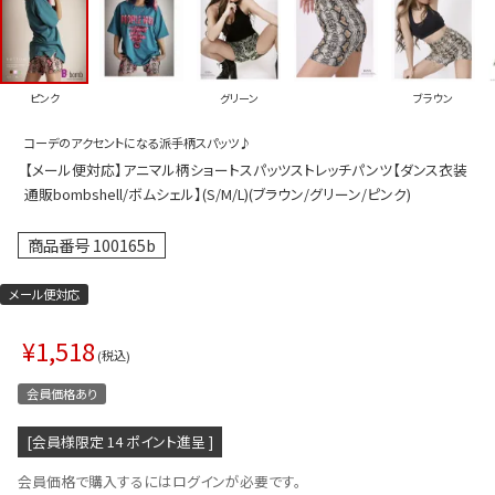
プス
トップス
ムス
ボトムス
ピンク
グリーン
ブラウン
ター
ワンピース
コーデのアクセントになる派手柄スパッツ♪
トアップ
セットアッ
【メール便対応】アニマル柄ショートスパッツストレッチパンツ【ダンス衣装
ピース
ルームウェ
通販bombshell/ボムシェル】(S/M/L)(ブラウン/グリーン/ピンク)
ルインワン／サロペット
オールイン
商品番号
100165b
タード
アウター
メール便対応
ドブラ・ニップレス
ダンスシュ
¥
1,518
アクセサリ
税込
グッズ
会員価格あり
水着
[会員様限定
14
ポイント進呈 ]
浴衣
会員価格で購入するにはログインが必要です。
ormation