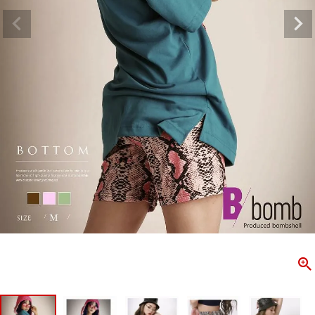
ombshell＝ボムシェル】はダンス衣装専門ブランド。
【B/bo
ス衣装ならお任せ！オリジナル衣装やダンス衣装のトータル
「これどこ
ディネートのご提案。 ボムシェルならではの最新で斬新な
好き女子の
映えをお届け。 撮影で使用してる小物や靴などダンサー必
レッスン着
コーデはイメージしやすく、全てボムシェルでご購入可能。
シルエット
着とは差別化出来るしっかりした衣装のご提案はダンサー
ンなど、幅
テージ映えを全力で応援してます。
ゃれ女子必
商品一覧
KUP CONTENTS
PICKUP 
OOKBOOK
LOOKB
ス衣装
ストリート
新作