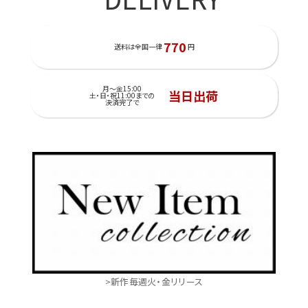
770
送料は全国一律
円
月～金15:00
当日出荷
土・日・祝11:00までの
決済完了で
>新作毎週火・金リリース