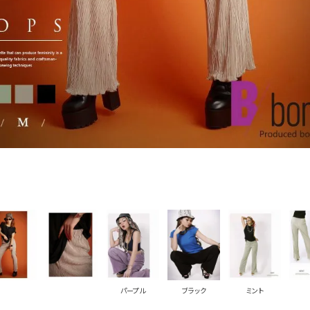
PICKUP CONTENTS
LOOKBOOK
ストリート
新作
トップス
ボトムス
ワンピース
セットアップ
パープル
ブラック
ミント