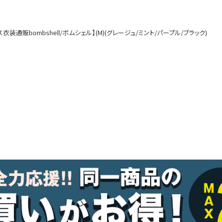
ルームウェア
オールインワン
通販bombshell/ボムシェル】(M)(グレージュ/ミント/パープル/ブラック)
アウター
ダンスシューズ・靴
アクセサリー
グッズ
水着
浴衣
コスプレ
クリスマス
ランジェリー