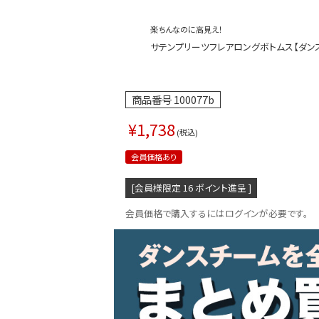
楽ちんなのに高見え！
サテンプリーツフレアロングボトムス【ダンス衣装
商品番号
100077b
¥
1,738
税込
会員価格あり
[会員様限定
16
ポイント進呈 ]
会員価格で購入するにはログインが必要です。