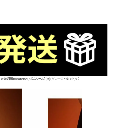
通販bombshell/ボムシェル】(M)(グレージュ/ミント/パ