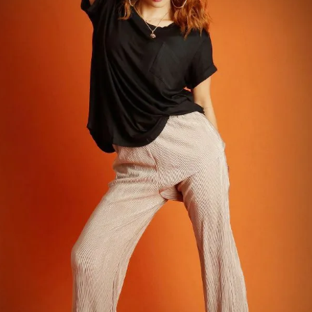
【B/bomb＝ビーボム】はストリートファッション
新な衣装映えをお届け。
「これどこに売ってるの？」とついつい聞かれてし
化出来るしっかりした
論、流行りのスタイルや日本であまり売ってないシ
ともかぶりたくない！というおしゃれ女子必見のス