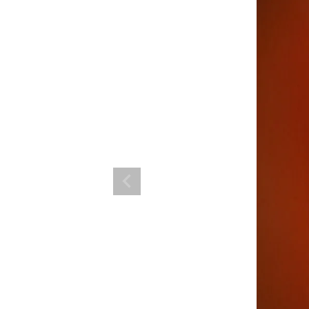
ランド。
ス衣装のトータルコーディネートのご提案。 ボムシェルならではの最新で斬
コーデはイメージしやすく、全てボムシェルでご購入可能。 普段着とは差別
で応援してます。
商品一覧