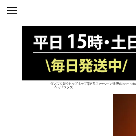
toggle navigation
ダンス衣装やヒップホップ系B系ファッション通販のbombshel
ープル/ブラック)