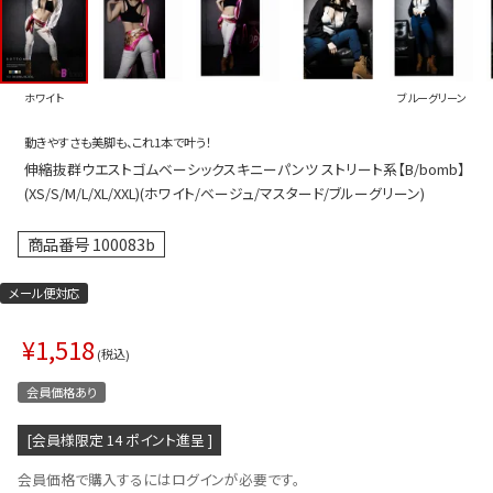
プス
トップス
ムス
ボトムス
ホワイト
ブルーグリーン
ター
ワンピース
動きやすさも美脚も、これ1本で叶う！
トアップ
セットアッ
伸縮抜群ウエストゴムベーシックスキニーパンツ ストリート系【B/bomb】
ピース
ルームウェ
(XS/S/M/L/XL/XXL)(ホワイト/ベージュ/マスタード/ブルーグリーン)
ルインワン／サロペット
オールイン
商品番号
100083b
タード
アウター
メール便対応
ドブラ・ニップレス
ダンスシュ
¥
1,518
アクセサリ
税込
グッズ
会員価格あり
水着
[会員様限定
14
ポイント進呈 ]
浴衣
会員価格で購入するにはログインが必要です。
ormation