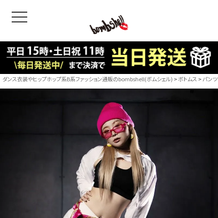
toggle navigation
OODS
bshell
B/bomb
ダンス衣装やヒップホップ系B系ファッション通販のbombshell(ボムシェル)
ボトムス
パンツ