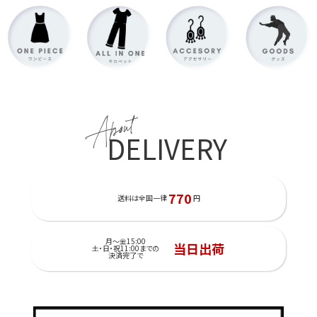
About
DELIVERY
770
送料は全国一律
円
月～金15:00
当日出荷
土・日・祝11:00までの
決済完了で