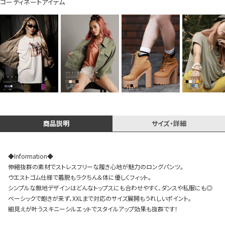
コーディネートアイテム
今活躍している多ジャンルダンサーさん×bombshellコラボ特集
商品説明
サイズ・詳細
◆Information◆
伸縮抜群の素材でストレスフリーな履き心地が魅力のロングパンツ。
ウエストゴム仕様で着脱もラクちん＆体に優しくフィット。
シンプルな無地デザインはどんなトップスにも合わせやすく、ダンスや私服にも◎
ベーシックで飽きが来ず、XXLまで対応のサイズ展開もうれしいポイント。
今活
細見えが叶うスキニーシルエットでスタイルアップ効果も抜群です！