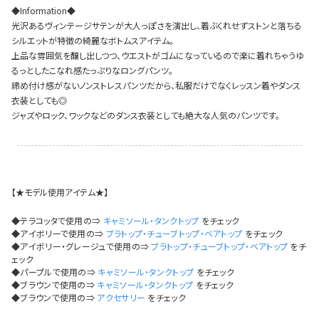
今活躍している多ジャンルダンサーさん×bombshellコラボ特集
◆Information◆
光沢あるヴィンテージサテンが大人っぽさを演出し、着ぶくれせずストンと落ちる
シルエットが特徴の綺麗なボトムスアイテム。
上品な雰囲気を醸し出しつつ、ウエストがゴムになっているので楽に着れちゃうゆ
るっとしたこなれ感たっぷりなロングパンツ。
締め付け感がないノンストレスパンツだから、私服だけでなくレッスン着やダンス
衣装としても◎
ジャズやロック、ワックなどのダンス衣装としても絶大な人気のパンツです。
【★モデル使用アイテム★】
◆テラコッタで使用の⇒
キャミソール・タンクトップ
をチェック
◆アイボリーで使用の⇒
ブラトップ・チューブトップ・ベアトップ
をチェック
◆アイボリー・グレージュで使用の⇒
ブラトップ・チューブトップ・ベアトップ
をチ
ェック
◆パープルで使用の⇒
キャミソール・タンクトップ
をチェック
◆ブラウンで使用の⇒
キャミソール・タンクトップ
をチェック
今活
◆ブラウンで使用の⇒
アクセサリー
をチェック