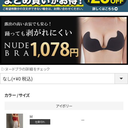
コスプレ
クリスマス
ランジェリ
LINE連携でクーポンもらえる!!
informat
▷ヌードブラの詳細をチェック
同一商品まとめ買いキャンペーン
カラー
サイズ
アイボリー
M
—
在庫切れ
インスタ写真投稿キャンペーン！