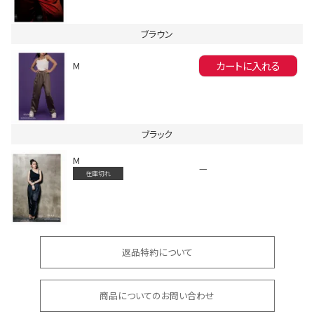
ブラウン
Instagram LIVE items
カートに入れる
M
ブラック
M
—
在庫切れ
スタッフコーディネート
返品特約について
商品についてのお問い合わせ