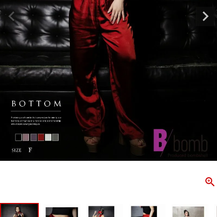
ombshell＝ボムシェル】はダンス衣装専門ブランド。
【B/bo
ス衣装ならお任せ！オリジナル衣装やダンス衣装のトータル
「これどこ
ディネートのご提案。 ボムシェルならではの最新で斬新な
好き女子の
映えをお届け。 撮影で使用してる小物や靴などダンサー必
レッスン着
コーデはイメージしやすく、全てボムシェルでご購入可能。
シルエット
着とは差別化出来るしっかりした衣装のご提案はダンサー
ンなど、幅
テージ映えを全力で応援してます。
ゃれ女子必
商品一覧
KUP CONTENTS
PICKUP 
OOKBOOK
LOOKB
ス衣装
ストリート
新作