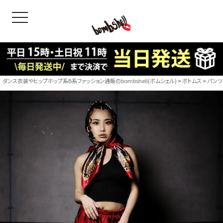
toggle navigation
OODS
bshell
B/bomb
ダンス衣装やヒップホップ系B系ファッション通販のbombshell(ボムシェル)
ボトムス
パンツ