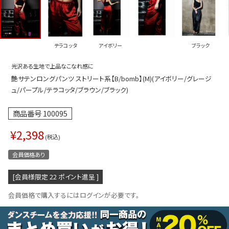
プス
トップス
ムス
ボトムス
テラコッタ
アイボリー
ブラック
ター
ワンピース
光沢ある生地で上品なこなれ感に
トアップ
セットアッ
艶サテンロングパンツ ストリート系【B/bomb】(M)(アイボリー/グレージ
ピース
ルームウェ
ュ/パープル/テラコッタ/ブラウン/ブラック)
ルインワン／サロペット
オールイン
商品番号
100095
タード
アウター
¥
2,398
税込
ドブラ・ニップレス
ダンスシュ
会員価格あり
アクセサリ
[会員様限定
22
ポイント進呈 ]
グッズ
会員価格で購入するにはログインが必要です。
水着
浴衣
ormation