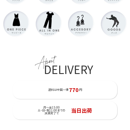
About
DELIVERY
770
送料は全国一律
円
月～金15:00
当日出荷
土・日・祝11:00までの
決済完了で