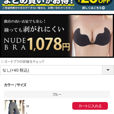
コスプレ
クリスマス
ランジェリ
LINE連携でクーポンもらえる!!
informat
▷ヌードブラの詳細をチェック
同一商品まとめ買いキャンペーン
カラー
サイズ
ブルー
カートに入れる
M
インスタ写真投稿キャンペーン！
L