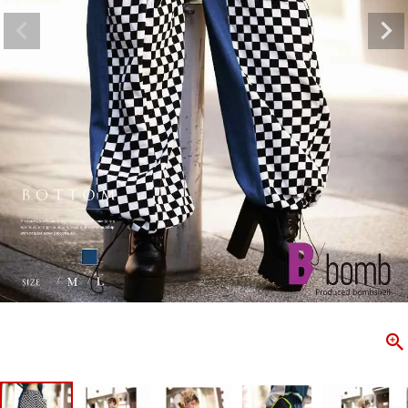
ombshell＝ボムシェル】はダンス衣装専門ブランド。
【B/bo
ス衣装ならお任せ！オリジナル衣装やダンス衣装のトータル
「これどこ
ディネートのご提案。 ボムシェルならではの最新で斬新な
好き女子の
映えをお届け。 撮影で使用してる小物や靴などダンサー必
レッスン着
コーデはイメージしやすく、全てボムシェルでご購入可能。
シルエット
着とは差別化出来るしっかりした衣装のご提案はダンサー
ンなど、幅
テージ映えを全力で応援してます。
ゃれ女子必
商品一覧
KUP CONTENTS
PICKUP 
OOKBOOK
LOOKB
ス衣装
ストリート
新作