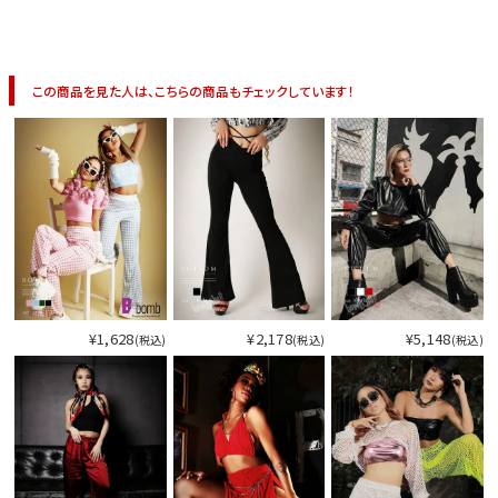
今活躍している多ジャンルダンサーさん×bombshellコラボ特集
この商品を見た人は、こちらの商品もチェックしています！
¥1,628
¥2,178
¥5,148
(税込)
(税込)
(税込)
今活