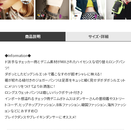
Instagram LIVE items
商品説明
サイズ・詳細
◆Information◆
ド派手なチェッカー柄とデニム素材がMIXされたハイセンスな切り替えロングパン
ツ！
ダボッとしたビッグシルエットで着こなすのが超オシャレに映える！
裾が絞れる紐付きのジョガーパンツは足首をキュッと細く見せダボダボシルエット
スタッフコーディネート
にメリハリをつけてよりお洒落に！
ロングスウェットパンツは嬉しいバックポケット付き♪
インポート感溢れるチェック柄デニムボトムスはダンサーさんの普段着やストリー
トコーデ、ヒップホップファッション、B系ファッション、韓国ファッション、海外ファッシ
ョンなどにおすすめ◎
ブレイクダンスやブレイキンダンサーにオススメ！