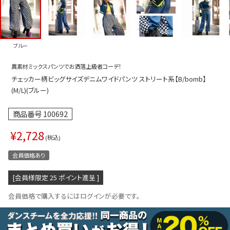
プス
トップス
ムス
ボトムス
ブルー
ター
ワンピース
異素材ミックスパンツでお洒落上級者コーデ！
トアップ
セットアッ
チェッカー柄ビッグサイズデニムワイドパンツ ストリート系【B/bomb】
ピース
ルームウェ
(M/L)(ブルー)
ルインワン／サロペット
オールイン
商品番号
100692
タード
アウター
¥
2,728
税込
ドブラ・ニップレス
ダンスシュ
会員価格あり
アクセサリ
[会員様限定
25
ポイント進呈 ]
グッズ
会員価格で購入するにはログインが必要です。
水着
浴衣
ormation