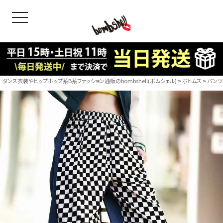
toggle navigation
OODS
bshell
B/bomb
ダンス衣装やヒップホップ系B系ファッション通販のbombshell(ボムシェル)
ボトムス
パンツ