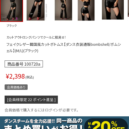
プス
トップス
ムス
ボトムス
ブラック
ター
ワンピース
カットアウトロングパンツでクールに肌見せ！
トアップ
セットアッ
フェイクレザー韓国風カットボトムス【ダンス衣装通販bombshell/ボムシ
ピース
ルームウェ
ェル】(M/L)(ブラック)
ルインワン／サロペット
オールイン
商品番号
100720a
タード
アウター
¥
2,398
税込
ドブラ・ニップレス
ダンスシュ
会員価格あり
アクセサリ
[会員様限定
22
ポイント進呈 ]
グッズ
会員価格で購入するにはログインが必要です。
水着
浴衣
ormation