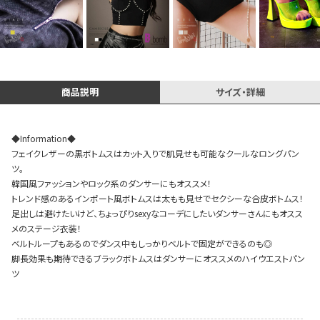
Instagram LIVE items
商品説明
サイズ・詳細
◆Information◆
フェイクレザーの黒ボトムスはカット入りで肌見せも可能なクールなロングパン
ツ。
韓国風ファッションやロック系のダンサーにもオススメ！
スタッフコーディネート
トレンド感のあるインポート風ボトムスは太もも見せでセクシーな合皮ボトムス！
足出しは避けたいけど、ちょっぴりsexyなコーデにしたいダンサーさんにもオスス
メのステージ衣装！
ベルトループもあるのでダンス中もしっかりベルトで固定ができるのも◎
脚長効果も期待できるブラックボトムスはダンサーにオススメのハイウエストパン
ツ