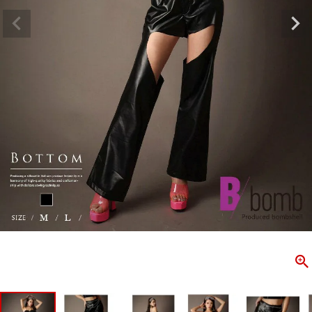
ombshell＝ボムシェル】はダンス衣装専門ブランド。
【B/bo
ス衣装ならお任せ！オリジナル衣装やダンス衣装のトータル
「これどこ
ディネートのご提案。 ボムシェルならではの最新で斬新な
好き女子の
映えをお届け。 撮影で使用してる小物や靴などダンサー必
レッスン着
コーデはイメージしやすく、全てボムシェルでご購入可能。
シルエット
着とは差別化出来るしっかりした衣装のご提案はダンサー
ンなど、幅
テージ映えを全力で応援してます。
ゃれ女子必
商品一覧
KUP CONTENTS
PICKUP 
OOKBOOK
LOOKB
ス衣装
ストリート
新作