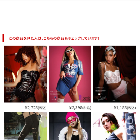
今活躍している多ジャンルダンサーさん×bombshellコラボ特集
この商品を見た人は、こちらの商品もチェックしています！
¥2,728
¥2,398
¥1,188
(税込)
(税込)
(税込)
今活