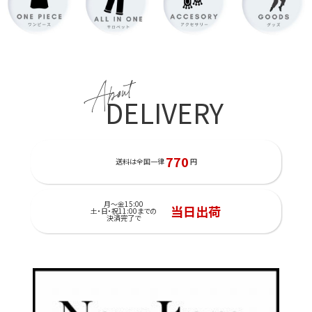
About
DELIVERY
770
送料は全国一律
円
月～金15:00
当日出荷
土・日・祝11:00までの
決済完了で