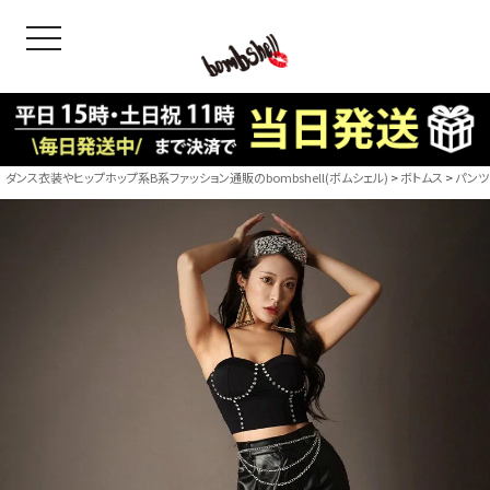
toggle navigation
OODS
bshell
B/bomb
ダンス衣装やヒップホップ系B系ファッション通販のbombshell(ボムシェル)
ボトムス
パンツ