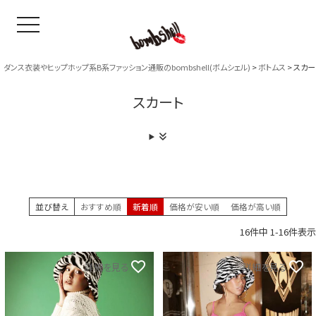
toggle navigation
GOODS
ダンス衣装やヒップホップ系B系ファッション通販のbombshell(ボムシェル)
ボトムス
スカー
bshell
B/bomb
スカート
並び替え
おすすめ順
新着順
価格が安い順
価格が高い順
16
件中
1
-
16
件表示
詳細を見る
詳細を見る