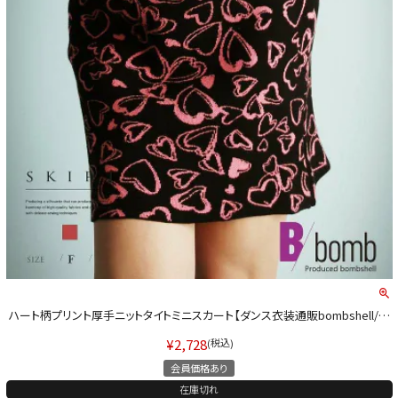
ハート柄プリント厚手ニットタイトミニスカート【ダンス衣装通販bombshell/ボ
ムシェル】(フリーサイズ)(ピンク)
¥
2,728
税込
会員価格あり
在庫切れ