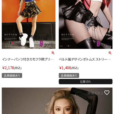
インナーパンツ付きカモフラ柄プリー
ベルト風デザインボトムス ストリート
ツミニスカート【ダンス衣装通販bom
系【B/bomb】(フリーサイズ)(ブラック)
bshell/ボムシェル】(S/M/L)(ピンク/グ
¥
2,178
¥
1,408
税込
税込
レー/カーキ)
会員価格あり
会員価格あり
在庫切れ
詳細を見る
今活躍している多ジャンルダンサーさん×bombshellコラボ特集