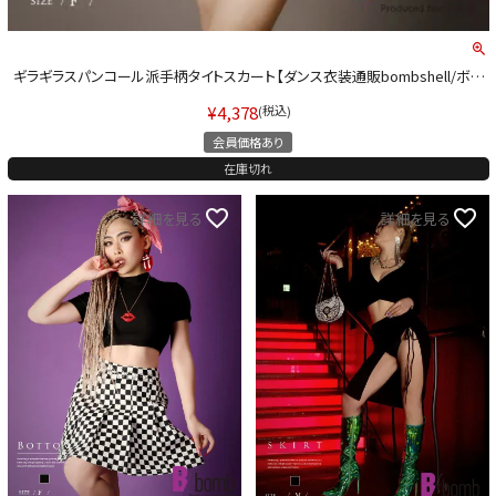
ギラギラスパンコール派手柄タイトスカート【ダンス衣装通販bombshell/ボム
シェル】(フリーサイズ)(ブラック)
¥
4,378
税込
会員価格あり
在庫切れ
詳細を見る
詳細を見る