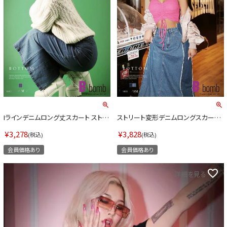
ombshell＝ボムシェル】はダンス衣装専門ブランド。
【B/bom
ス衣装ならお任せ！オリジナル衣装やダンス衣装のトータ
「これどこ
ーディネートのご提案。 ボムシェルならではの最新で斬新
大好き女子の
装映えをお届け。 撮影で使用してる小物や靴などダンサ
着やレッス
見のコーデはイメージしやすく、全てボムシェルでご購入
てないシルエ
。 普段着とは差別化出来るしっかりした衣装のご提案は
ートラインな
サーのステージ映えを全力で応援してます。
というおし
してます。
商品一覧
Iラインデニムロング丈スカート ストリ
ストリート変形デニムロングスカート
ート系【B/bomb】(M)(ブルー)
ストリート系【B/bomb】(S-M)(ネイビ
KUP CONTENTS
ー/ブルー)
¥
3,278
¥
3,828
税込
税込
PICKUP C
OOKBOOK
会員価格あり
会員価格あり
LOOKBO
詳細を見る
ス衣装
ストリート
新作