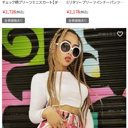
チェック柄プリーツミニスカート【ダン
ミリタリープリーツインナーパンツス
ス衣装通販bombshell/ボムシェル】
カート【ダンス衣装通販bombshell/ボ
(S/M/L/XL)(ネイビー/グレー)
ムシェル】(S/M/L)(ピンク/グレー/カー
¥
2,728
¥
2,178
税込
税込
キ)
会員価格あり
会員価格あり
詳細を見る
会員登録でいつでもお得に
DANCE MOVIE