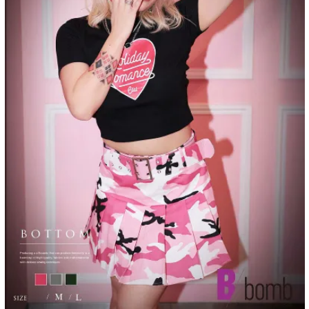
プス
トップス
ムス
ボトムス
ター
ワンピース
トアップ
セットアップ
ピース
ルームウェ
ルインワン／サロペット
オールイン
タード
アウター
ドブラ・ニップレス
ダンスシュー
アクセサリ
グッズ
水着
浴衣
ormation