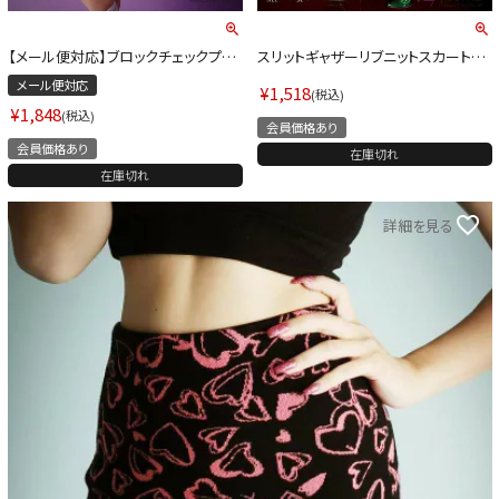
【メール便対応】ブロックチェックプリ
スリットギャザーリブニットスカート【ダ
ーツスカートペチコート＆チェーンベ
ンス衣装通販bombshell/ボムシェル】
メール便対応
ルト付き【ダンス衣装通販bombshell/
(M)(ブラック)
¥
1,518
税込
ボムシェル】(フリーサイズ)(チェック柄)
¥
1,848
税込
会員価格あり
会員価格あり
在庫切れ
在庫切れ
詳細を見る