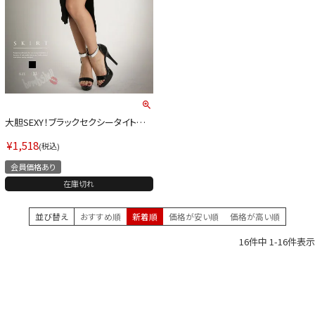
大胆SEXY！ブラックセクシータイトスカ
ート ストリート系【B/bomb】(M)(ブラッ
ク)
¥
1,518
税込
会員価格あり
在庫切れ
並び替え
おすすめ順
新着順
価格が安い順
価格が高い順
16
件中
1
-
16
件表示