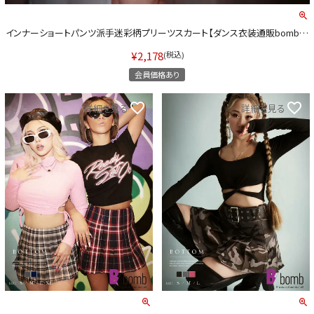
コスプレ
インナーショートパンツ派手迷彩柄プリーツスカート【ダンス衣装通販bombsh
ell/ボムシェル】(S/M/L)(ピンク/グレー/カーキ)
クリスマス
¥
2,178
税込
ランジェリ
会員価格あり
LINE連携でクーポンもらえる!!
詳細を見る
詳細を見る
informati
同一商品まとめ買いキャンペーン
インスタ写真投稿キャンペーン！