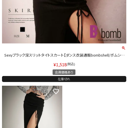
Sexyブラック深スリットタイトスカート【ダンス衣装通販bombshell/ボムシェ
ル】(M)(ブラック)
¥
1,518
税込
会員価格あり
在庫切れ
詳細を見る