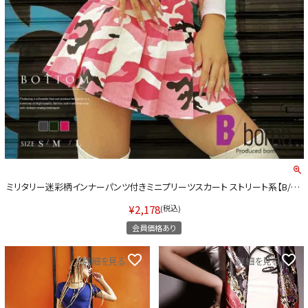
Instagram LIVE items
スタッフコーディネート
ミリタリー迷彩柄インナーパンツ付きミニプリーツスカート ストリート系【B/bo
mb】(S/M/L)(ピンク/グレー/カーキ)
¥
2,178
税込
会員価格あり
詳細を見る
詳細を見る
イベント一覧