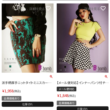
詳細を見る
詳細を見る
派手柄厚手ニットタイトミニスカート
【メール便対応】インナーパンツ付チェ
ストリート系【B/bomb】(フリーサイズ)
ックプリーツミニスカート【ダンス衣装
メール便対応
(グリーン)
通販bombshell/ボムシェル】(フリー
¥
1,958
税込
サイズ)(チェック柄)
¥
1,848
税込
会員価格あり
会員価格あり
在庫切れ
在庫切れ