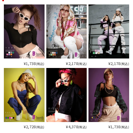
今活躍している多ジャンルダンサーさん×bombshellコラボ特集
¥1,738
¥2,178
¥2,178
(税込)
(税込)
(税込)
今活
¥2,728
¥4,378
¥1,738
(税込)
(税込)
(税込)