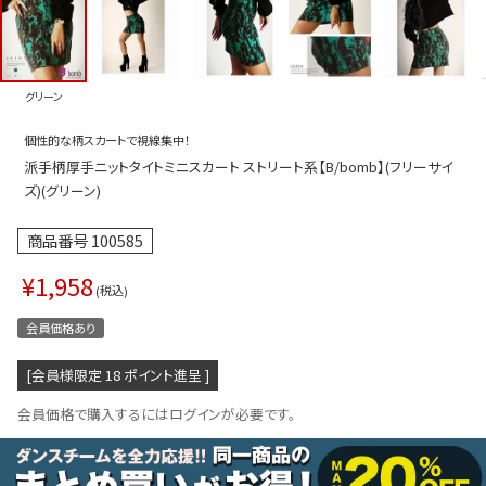
プス
トップス
ムス
ボトムス
グリーン
ター
ワンピース
個性的な柄スカートで視線集中！
トアップ
セットアッ
派手柄厚手ニットタイトミニスカート ストリート系【B/bomb】(フリーサイ
ピース
ルームウェ
ズ)(グリーン)
ルインワン／サロペット
オールイン
商品番号
100585
タード
アウター
¥
1,958
税込
ドブラ・ニップレス
ダンスシュ
会員価格あり
アクセサリ
[会員様限定
18
ポイント進呈 ]
グッズ
会員価格で購入するにはログインが必要です。
水着
浴衣
ormation