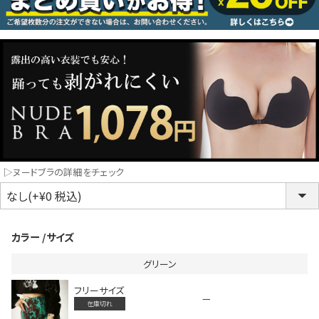
コスプレ
クリスマス
ランジェリ
LINE連携でクーポンもらえる!!
informat
▷ヌードブラの詳細をチェック
同一商品まとめ買いキャンペーン
カラー
サイズ
グリーン
フリーサイズ
—
在庫切れ
インスタ写真投稿キャンペーン！