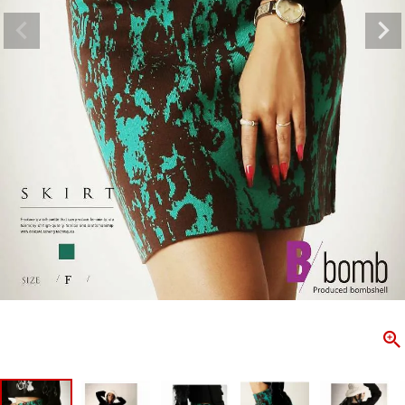
ombshell＝ボムシェル】はダンス衣装専門ブランド。
【B/bo
ス衣装ならお任せ！オリジナル衣装やダンス衣装のトータル
「これどこ
ディネートのご提案。 ボムシェルならではの最新で斬新な
好き女子の
映えをお届け。 撮影で使用してる小物や靴などダンサー必
レッスン着
コーデはイメージしやすく、全てボムシェルでご購入可能。
シルエット
着とは差別化出来るしっかりした衣装のご提案はダンサー
ンなど、幅
テージ映えを全力で応援してます。
ゃれ女子必
商品一覧
KUP CONTENTS
PICKUP 
OOKBOOK
LOOKB
ス衣装
ストリート
新作