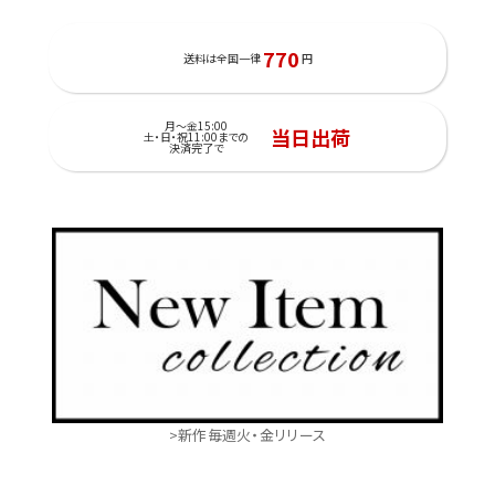
770
送料は全国一律
円
月～金15:00
当日出荷
土・日・祝11:00までの
決済完了で
>新作毎週火・金リリース