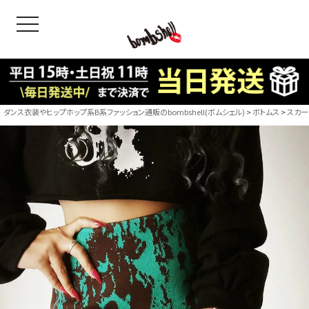
toggle navigation
OODS
bshell
B/bomb
ダンス衣装やヒップホップ系B系ファッション通販のbombshell(ボムシェル)
ボトムス
スカー