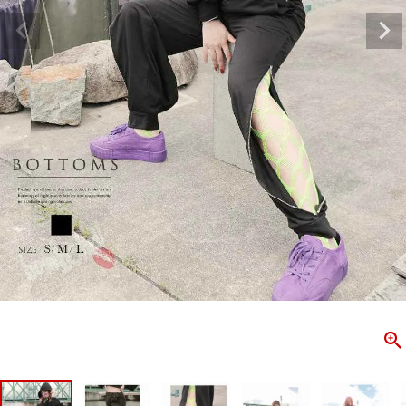
ombshell＝ボムシェル】はダンス衣装専門ブランド。
【B/bo
ス衣装ならお任せ！オリジナル衣装やダンス衣装のトータル
「これどこ
ディネートのご提案。 ボムシェルならではの最新で斬新な
好き女子の
映えをお届け。 撮影で使用してる小物や靴などダンサー必
レッスン着
コーデはイメージしやすく、全てボムシェルでご購入可能。
シルエット
着とは差別化出来るしっかりした衣装のご提案はダンサー
ンなど、幅
テージ映えを全力で応援してます。
ゃれ女子必
商品一覧
KUP CONTENTS
PICKUP 
OOKBOOK
LOOKB
ス衣装
ストリート
新作