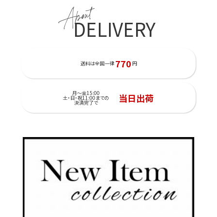
About
DELIVERY
770
送料は全国一律
円
月～金15:00
当日出荷
土・日・祝11:00までの
決済完了で