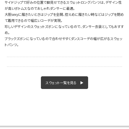
サイドジップで好みの位置で脚見せできるスウェットロングパンツは、デザイン性
が高いボトムスなのでおしゃれダンサーに最適。
大胆sexyに履きたいときはジップを全開、控えめに履きたい時などはジップを閉め
て着用できるので幅広いコーデが実現。
Instagram LIVE items
珍しいデザインのスウェットズボンになっているので、ダンサー衣装としてもおすす
め。
ブラックズボンになっているので合わせやすくダンスコーデの幅が広がるスウェッ
トパンツ。
スタッフコーディネート
スウェット一覧を見る ▶