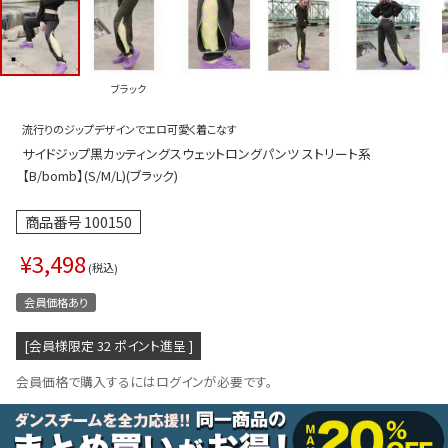
プス
トップス
ムス
ボトムス
ブラック
ター
ワンピース
流行りのジップデザインでエロ可愛く着こなす
トアップ
セットアッ
サイドジップ黒カッティングスウェットロングパンツ ストリート系
ピース
ルームウェ
【B/bomb】(S/M/L)(ブラック)
ルインワン／サロペット
オールイン
商品番号
100150
タード
アウター
¥
3,498
税込
ドブラ・ニップレス
ダンスシュ
会員価格あり
アクセサリ
[会員様限定
32
ポイント進呈 ]
グッズ
会員価格で購入するにはログインが必要です。
水着
浴衣
ormation