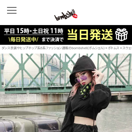
toggle navigation
OODS
bshell
B/bomb
ダンス衣装やヒップホップ系B系ファッション通販のbombshell(ボムシェル)
ボトムス
スウェ