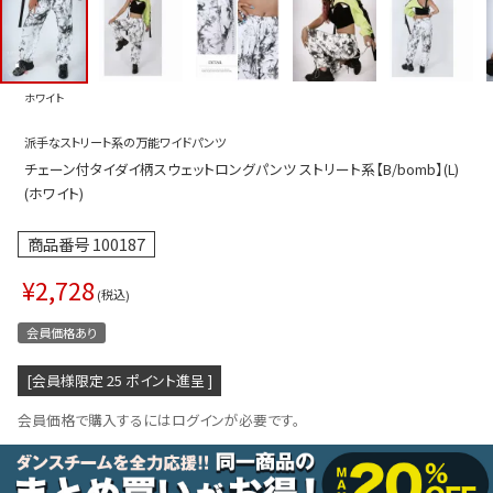
プス
トップス
ムス
ボトムス
ホワイト
ター
ワンピース
派手なストリート系の万能ワイドパンツ
トアップ
セットアッ
チェーン付タイダイ柄スウェットロングパンツ ストリート系【B/bomb】(L)
ピース
ルームウェ
(ホワイト)
ルインワン／サロペット
オールイン
商品番号
100187
タード
アウター
¥
2,728
税込
ドブラ・ニップレス
ダンスシュ
会員価格あり
アクセサリ
[会員様限定
25
ポイント進呈 ]
グッズ
会員価格で購入するにはログインが必要です。
水着
浴衣
ormation