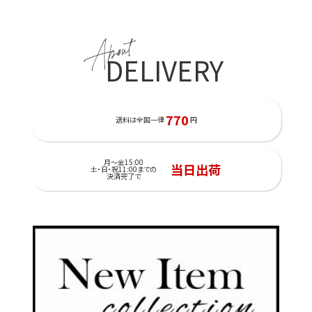
About
DELIVERY
770
送料は全国一律
円
月～金15:00
当日出荷
土・日・祝11:00までの
決済完了で