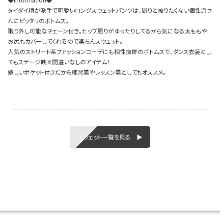
タイダイ柄が派手で可愛いロングスウェットパンツは、周りと被りたくない個性派さ
んにピッタリのボトムス。
取り外し可能なチェーン付き。ヒップ周りがゆったりしてるから気になる太ももや
お尻もカバーしてくれるので楽ちんスウェット。
Instagram LIVE items
人気のストリート系ファッションコーデにも相性抜群のボトムスで、ダンス衣装とし
てもステージ映え間違いなしのアイテム！
嬉しいポケット付きだから練習着やレッスン着としてもオススメ。
スタッフコーディネート
スウェット一覧を見る ▶