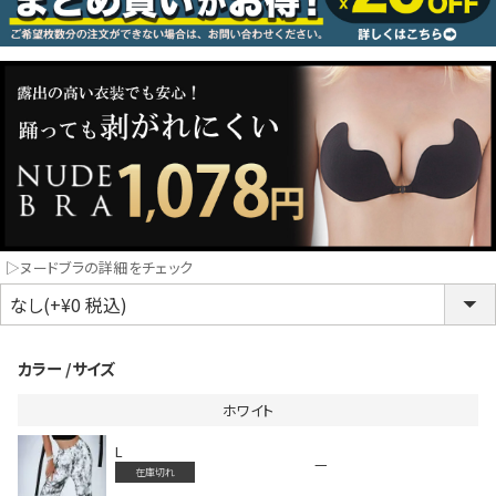
コスプレ
クリスマス
ランジェリ
LINE連携でクーポンもらえる!!
informat
▷ヌードブラの詳細をチェック
同一商品まとめ買いキャンペーン
カラー
サイズ
ホワイト
L
—
在庫切れ
インスタ写真投稿キャンペーン！