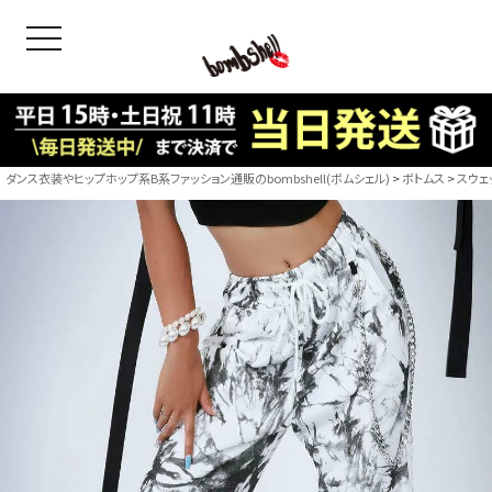
toggle navigation
OODS
bshell
B/bomb
ダンス衣装やヒップホップ系B系ファッション通販のbombshell(ボムシェル)
ボトムス
スウェ