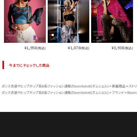
¥1,958
¥1,078
¥3,938
(税込)
(税込)
(税込)
今までにチェックした商品
ダンス衣装やヒップホップ系B系ファッション通販のbombshell(ボムシェル)
新着商品
スト
ダンス衣装やヒップホップ系B系ファッション通販のbombshell(ボムシェル)
ブランド
Bbom