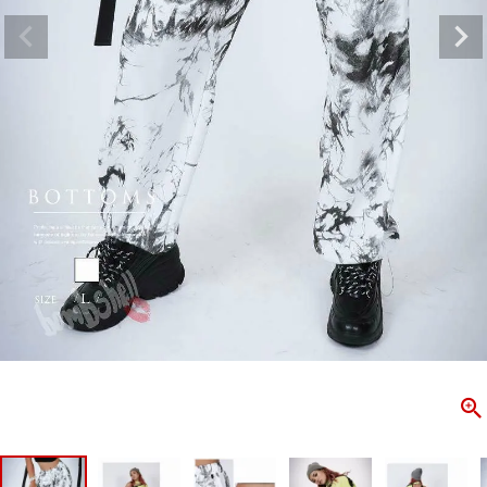
ombshell＝ボムシェル】はダンス衣装専門ブランド。
【B/bo
ス衣装ならお任せ！オリジナル衣装やダンス衣装のトータル
「これどこ
ディネートのご提案。 ボムシェルならではの最新で斬新な
好き女子の
映えをお届け。 撮影で使用してる小物や靴などダンサー必
レッスン着
コーデはイメージしやすく、全てボムシェルでご購入可能。
シルエット
着とは差別化出来るしっかりした衣装のご提案はダンサー
ンなど、幅
テージ映えを全力で応援してます。
ゃれ女子必
商品一覧
KUP CONTENTS
PICKUP 
OOKBOOK
LOOKB
ス衣装
ストリート
新作