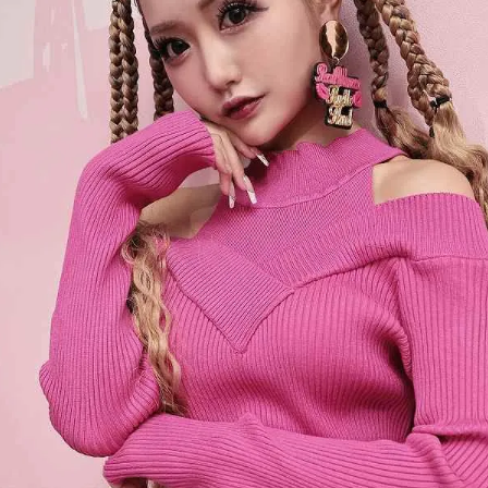
【B/bomb＝ビーボム】はストリートファッション
新な衣装映えをお届け。
「これどこに売ってるの？」とついつい聞かれてし
化出来るしっかりした
論、流行りのスタイルや日本であまり売ってないシ
ともかぶりたくない！というおしゃれ女子必見のス