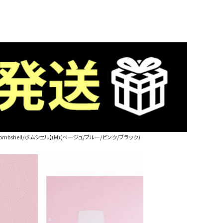
shell/ボムシェル】(M)(ベージュ/ブルー/ピンク/ブラック)