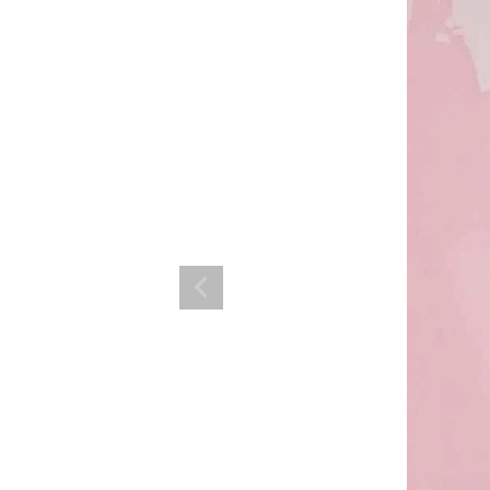
ランド。
ス衣装のトータルコーディネートのご提案。 ボムシェルならではの最新で斬
コーデはイメージしやすく、全てボムシェルでご購入可能。 普段着とは差別
で応援してます。
商品一覧