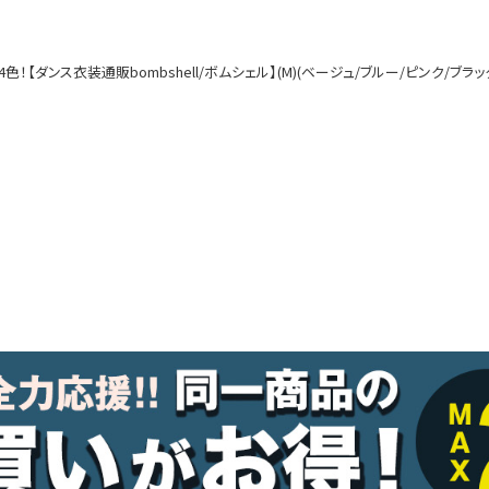
ルームウェア
オールインワン
！【ダンス衣装通販bombshell/ボムシェル】(M)(ベージュ/ブルー/ピンク/ブラッ
アウター
ダンスシューズ・靴
アクセサリー
グッズ
水着
浴衣
コスプレ
クリスマス
ランジェリー