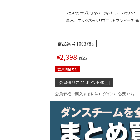
フェスやクラブ好きなパーティガールにバッチリ！
肩出しモックネックリブニットワンピース 全4色
商品番号
100378a
¥
2,398
税込
会員価格あり
[会員様限定
22
ポイント進呈 ]
会員価格で購入するにはログインが必要です。