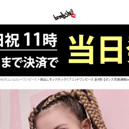
B/bomb
l(ボムシェル)
ワンピース
肩出しモックネックリブニットワンピース 全4色！【ダンス衣装通販bomb