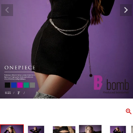
ombshell＝ボムシェル】はダンス衣装専門ブランド。
【B/bo
ス衣装ならお任せ！オリジナル衣装やダンス衣装のトータル
「これどこ
ディネートのご提案。 ボムシェルならではの最新で斬新な
好き女子の
映えをお届け。 撮影で使用してる小物や靴などダンサー必
レッスン着
コーデはイメージしやすく、全てボムシェルでご購入可能。
シルエット
着とは差別化出来るしっかりした衣装のご提案はダンサー
ンなど、幅
テージ映えを全力で応援してます。
ゃれ女子必
商品一覧
KUP CONTENTS
PICKUP 
OOKBOOK
LOOKB
ス衣装
ストリート
新作