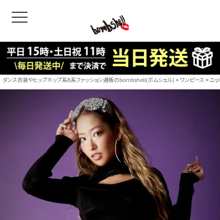
toggle navigation
OODS
bshell
B/bomb
ダンス衣装やヒップホップ系B系ファッション通販のbombshell(ボムシェル)
ワンピース
ニッ