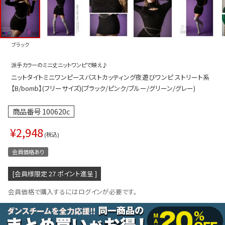
プス
トップス
ムス
ボトムス
ブラック
ター
ワンピース
派手カラーのミニ丈ニットワンピで映え♪
トアップ
セットアッ
ニットタイトミニワンピースバストカッティング夜遊びワンピ ストリート系
ピース
ルームウェ
【B/bomb】(フリーサイズ)(ブラック/ピンク/ブルー/グリーン/グレー)
ルインワン／サロペット
オールイン
商品番号
100620c
タード
アウター
¥
2,948
税込
ドブラ・ニップレス
ダンスシュ
会員価格あり
アクセサリ
[会員様限定
27
ポイント進呈 ]
グッズ
会員価格で購入するにはログインが必要です。
水着
浴衣
ormation