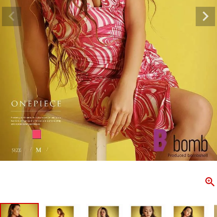
ombshell＝ボムシェル】はダンス衣装専門ブランド。
【B/bo
ス衣装ならお任せ！オリジナル衣装やダンス衣装のトータル
「これどこ
ディネートのご提案。 ボムシェルならではの最新で斬新な
好き女子の
映えをお届け。 撮影で使用してる小物や靴などダンサー必
レッスン着
コーデはイメージしやすく、全てボムシェルでご購入可能。
シルエット
着とは差別化出来るしっかりした衣装のご提案はダンサー
ンなど、幅
テージ映えを全力で応援してます。
ゃれ女子必
商品一覧
KUP CONTENTS
PICKUP 
OOKBOOK
LOOKB
ス衣装
ストリート
新作