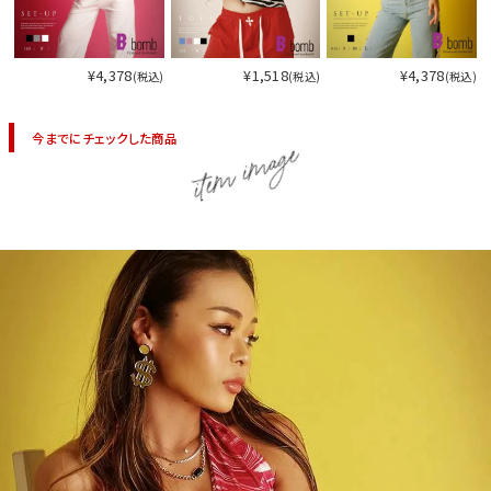
今活躍している多ジャンルダンサーさん×bombshellコラボ特集
¥4,378
¥1,518
¥4,378
(税込)
(税込)
(税込)
今までにチェックした商品
item image
今活