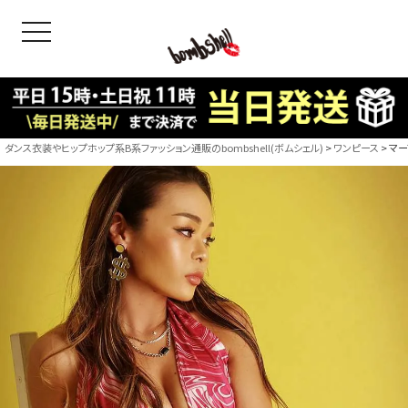
toggle navigation
OODS
bshell
B/bomb
ダンス衣装やヒップホップ系B系ファッション通販のbombshell(ボムシェル)
ワンピース
マー