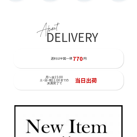
About
DELIVERY
770
送料は全国一律
円
月～金15:00
当日出荷
土・日・祝11:00までの
決済完了で