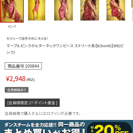
プス
トップス
ムス
ボトムス
ピンク
ター
ワンピース
セクシーで派手かわにキメる！
トアップ
セットアッ
マーブルピンクホルターネックワンピース ストリート系【B/bomb】(M)(ピ
ピース
ルームウェ
ンク)
ルインワン／サロペット
オールイン
商品番号
100844
タード
アウター
¥
2,948
税込
ドブラ・ニップレス
ダンスシュ
会員価格あり
アクセサリ
[会員様限定
27
ポイント進呈 ]
グッズ
会員価格で購入するにはログインが必要です。
水着
浴衣
ormation