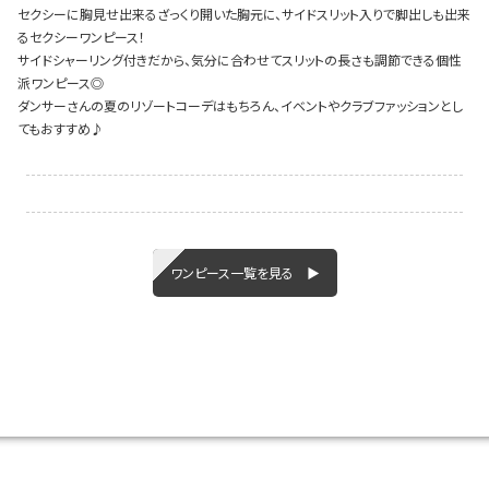
セクシーに胸見せ出来るざっくり開いた胸元に、サイドスリット入りで脚出しも出来
るセクシーワンピース！
サイドシャーリング付きだから、気分に合わせてスリットの長さも調節できる個性
派ワンピース◎
Instagram LIVE items
ダンサーさんの夏のリゾートコーデはもちろん、イベントやクラブファッションとし
てもおすすめ♪
ワンピース一覧を見る ▶
スタッフコーディネート