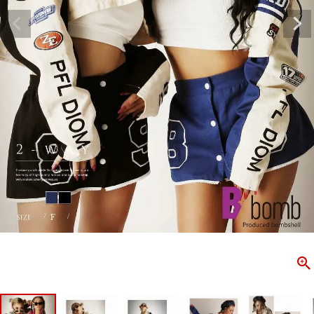
ombshell＝ボムシェル】はダンス衣装専門ブランド。
【B/bo
ス衣装ならお任せ！オリジナル衣装やダンス衣装のトータル
「これどこ
ディネートのご提案。 ボムシェルならではの最新で斬新な
好き女子の
映えをお届け。 撮影で使用してる小物や靴などダンサー必
レッスン着
コーデはイメージしやすく、全てボムシェルでご購入可能。
シルエット
着とは差別化出来るしっかりした衣装のご提案はダンサー
ンなど、幅
テージ映えを全力で応援してます。
ゃれ女子必
商品一覧
KUP CONTENTS
PICKUP 
OOKBOOK
LOOKB
ス衣装
ストリート
新作