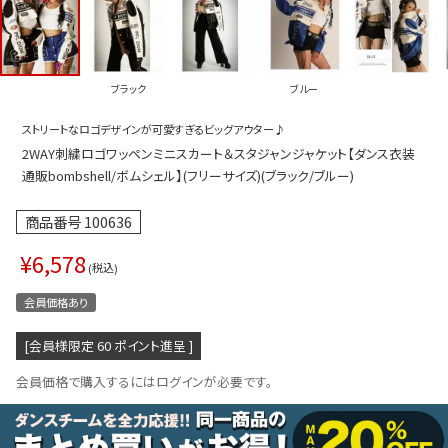
プス
トップス
ムス
ボトムス
ブラック
ブルー
ター
ワンピース
ストリートなロゴデザインが可愛すぎるビッグアウター♪
トアップ
セットアッ
2WAY刺繍ロゴワッペンミニスカート＆スタジャンジャケット【ダンス衣装
ピース
ルームウェ
通販bombshell/ボムシェル】(フリーサイズ)(ブラック/ブルー)
ルインワン／サロペット
オールイン
商品番号
100636
タード
アウター
¥
6,578
税込
ドブラ・ニップレス
ダンスシュ
会員価格あり
アクセサリ
[会員様限定
60
ポイント進呈 ]
グッズ
会員価格で購入するにはログインが必要です。
水着
浴衣
ormation