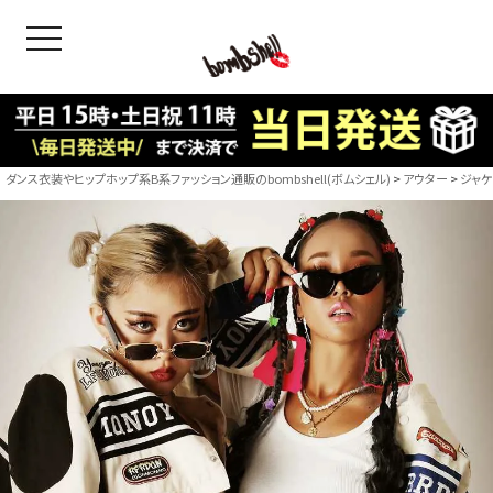
toggle navigation
OODS
bshell
B/bomb
ダンス衣装やヒップホップ系B系ファッション通販のbombshell(ボムシェル)
アウター
ジャケ