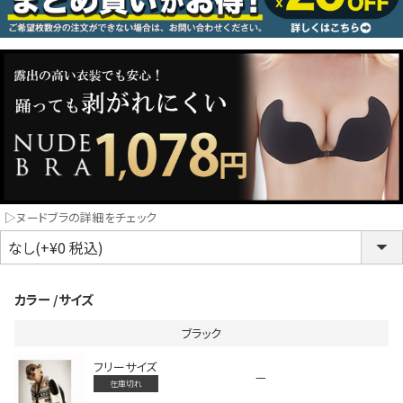
コスプレ
クリスマス
ランジェリ
LINE連携でクーポンもらえる!!
informat
▷ヌードブラの詳細をチェック
同一商品まとめ買いキャンペーン
カラー
サイズ
ブラック
フリーサイズ
—
在庫切れ
インスタ写真投稿キャンペーン！