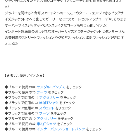
ジャケットはお友だちとお揃いコーデやリンクコーデも絶対映えるから超オスス
イベント一覧
メ！
ジッパーを開けると台形スカートとショート丈アウターにチェンジできるビッグサ
イズジャケットはへそ出しでガーリーなミニスカートセットアップコーデや、そのまま
オーバーサイズジャケットでメンズライクなコーデも叶う万能アイテム！
インポート感満載のおしゃれなオーバーサイズアウタージャケットはダンサーさん
の普段着やストリートファッションやKPOPファッション、海外ファッション好きにオ
ススメ◎
【★モデル使用アイテム★】
◆ブルーで使用の⇒
サンダル・パンプス
をチェック
◆ブルーで使用の⇒
ブーツ
をチェック
◆ブラックで使用の⇒
アクセサリー
をチェック
◆ブラックで使用の⇒
半袖Tシャツ
をチェック
◆ブラックで使用の⇒
スウェット
をチェック
◆ブラックで使用の⇒
ブーツ
をチェック
◆ブルーで使用の⇒
アクセサリー
をチェック
◆ブルーで使用の⇒
半袖Tシャツ
をチェック
◆ブルーで使用の⇒
インナーパンツ・ショートパンツ
をチェック