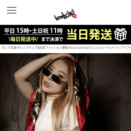
toggle navigation
OODS
bshell
B/bomb
ダンス衣装やヒップホップ系B系ファッション通販のbombshell(ボムシェル)
セットアップ
フ