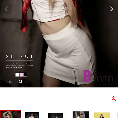
ombshell＝ボムシェル】はダンス衣装専門ブランド。
【B/bo
ス衣装ならお任せ！オリジナル衣装やダンス衣装のトータル
「これどこ
ディネートのご提案。 ボムシェルならではの最新で斬新な
好き女子の
映えをお届け。 撮影で使用してる小物や靴などダンサー必
レッスン着
コーデはイメージしやすく、全てボムシェルでご購入可能。
シルエット
着とは差別化出来るしっかりした衣装のご提案はダンサー
ンなど、幅
テージ映えを全力で応援してます。
ゃれ女子必
商品一覧
KUP CONTENTS
PICKUP 
OOKBOOK
LOOKB
ス衣装
ストリート
新作