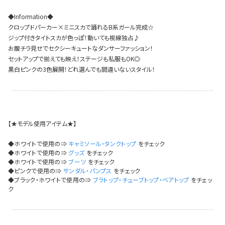
イベント一覧
◆Information◆
クロップドパーカー×ミニスカで踊れるB系ガール完成☆
ジップ付きタイトスカが色っぽ！動いても視線独占♪
お腹チラ見せでセクシーキュートなダンサーファッション！
セットアップで揃えても映え！ステージも私服もOK◎
黒白ピンクの3色展開！どれ選んでも間違いないスタイル！
【★モデル使用アイテム★】
◆ホワイトで使用の⇒
キャミソール・タンクトップ
をチェック
◆ホワイトで使用の⇒
グッズ
をチェック
◆ホワイトで使用の⇒
ブーツ
をチェック
◆ピンクで使用の⇒
サンダル・パンプス
をチェック
◆ブラック・ホワイトで使用の⇒
ブラトップ・チューブトップ・ベアトップ
をチェッ
ク