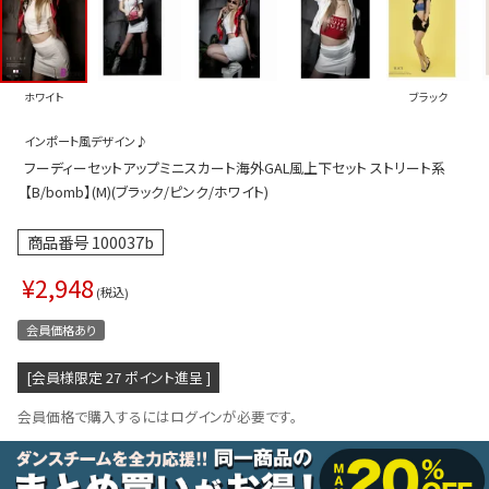
プス
トップス
ムス
ボトムス
ホワイト
ブラック
ター
ワンピース
インポート風デザイン♪
トアップ
セットアッ
フーディーセットアップミニスカート海外GAL風上下セット ストリート系
ピース
ルームウェ
【B/bomb】(M)(ブラック/ピンク/ホワイト)
ルインワン／サロペット
オールイン
商品番号
100037b
タード
アウター
¥
2,948
税込
ドブラ・ニップレス
ダンスシュ
会員価格あり
アクセサリ
[会員様限定
27
ポイント進呈 ]
グッズ
会員価格で購入するにはログインが必要です。
水着
浴衣
ormation