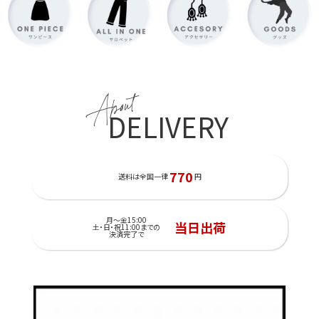
About
DELIVERY
770
送料は全国一律
円
月～金15:00
当日出荷
土・日・祝11:00までの
決済完了で