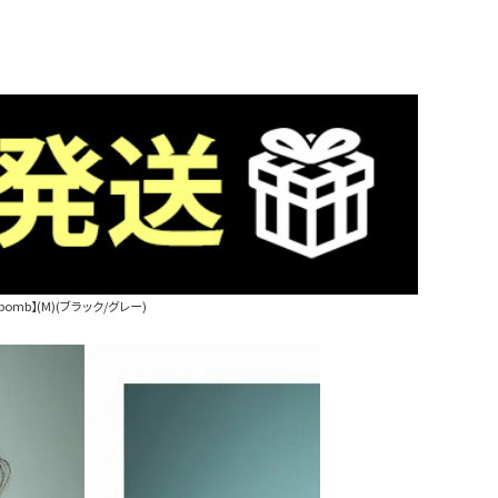
mb】(M)(ブラック/グレー)