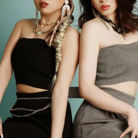
【B/bomb＝ビーボム】はストリートファッション
新な衣装映えをお届け。
「これどこに売ってるの？」とついつい聞かれてし
化出来るしっかりした
論、流行りのスタイルや日本であまり売ってないシ
ともかぶりたくない！というおしゃれ女子必見のス