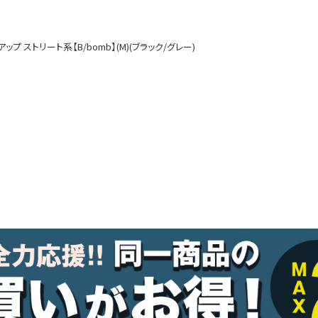
ルームウェア
オールインワン
 ストリート系【B/bomb】(M)(ブラック/グレー)
アウター
ダンスシューズ・靴
アクセサリー
グッズ
水着
浴衣
コスプレ
クリスマス
ランジェリー