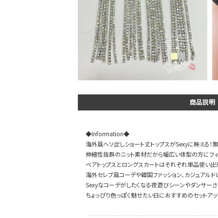
DANCE MOVIE
商品説明
◆Information◆
海外風ヘソ出しショート丈トップスがSexyに映える！
伸縮性抜群のニット素材だから幅広い体型の方にフィ
ベアトップスとロングスカートはそれぞれ単品使い出
海外セレブ風コーデや韓国ファッション、カジュアルド
Sexyなコーデがしたくなる夜遊びシーンやダンサー
ちょっぴり色っぽく魅せたい日におすすめのセットアッ
Instagram LIVE items