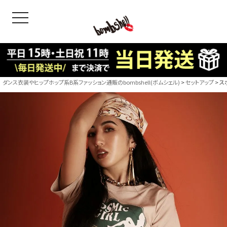
toggle navigation
OODS
bshell
B/bomb
ダンス衣装やヒップホップ系B系ファッション通販のbombshell(ボムシェル)
セットアップ
ス