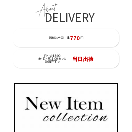
About
DELIVERY
770
送料は全国一律
円
月～金15:00
当日出荷
土・日・祝11:00までの
決済完了で