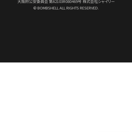
大阪府公安委員会
第62103R080469号
株式会社シャイリー
© BOMBSHELL ALL RIGHTS RESERVED.