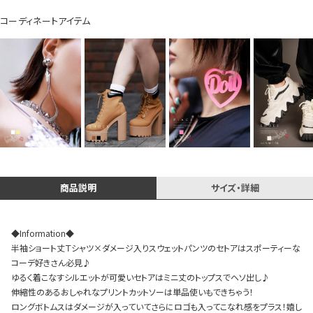
コーディネートアイテム
Instagram LIVE items
商品説明
サイズ・詳細
スタッフコーディネート
◆Information◆
半袖ショート丈Ｔシャツ×ダメージ入りスウェットパンツのセトアはスポーティーな
コーデ好きさん必見♪
ゆるく着こなすシルエットが可愛いセトアはミニ丈のトップスでヘソ出し♪
伸縮性のあるおしゃれなプリントカットソーは単品使いもできちゃう！
ロングボトムスはダメージが入っていてさらにロゴも入ってこなれ感をプラス！嬉し