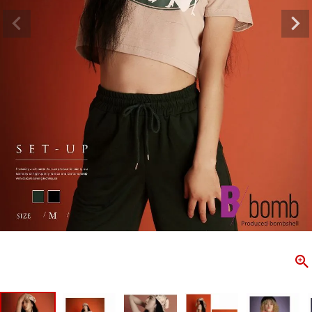
ombshell＝ボムシェル】はダンス衣装専門ブランド。
【B/bo
ス衣装ならお任せ！オリジナル衣装やダンス衣装のトータル
「これどこ
ディネートのご提案。 ボムシェルならではの最新で斬新な
好き女子の
映えをお届け。 撮影で使用してる小物や靴などダンサー必
レッスン着
コーデはイメージしやすく、全てボムシェルでご購入可能。
シルエット
着とは差別化出来るしっかりした衣装のご提案はダンサー
ンなど、幅
テージ映えを全力で応援してます。
ゃれ女子必
商品一覧
KUP CONTENTS
PICKUP 
OOKBOOK
LOOKB
ス衣装
ストリート
新作