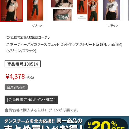
プス
トップス
ムス
ボトムス
グリーン
ブラック
ター
ワンピース
これ1枚で楽ちん韓国風コーデ♪
トアップ
セットアッ
スポーティーバイカラースウェットセットアップ ストリート系【B/bomb】(M)
ピース
ルームウェ
(グリーン/ブラック)
ルインワン／サロペット
オールイン
商品番号
100514
タード
アウター
¥
4,378
税込
ドブラ・ニップレス
ダンスシュ
会員価格あり
アクセサリ
[会員様限定
40
ポイント進呈 ]
グッズ
会員価格で購入するにはログインが必要です。
水着
浴衣
ormation