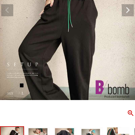
ombshell＝ボムシェル】はダンス衣装専門ブランド。
【B/bo
ス衣装ならお任せ！オリジナル衣装やダンス衣装のトータル
「これどこ
ディネートのご提案。 ボムシェルならではの最新で斬新な
好き女子の
映えをお届け。 撮影で使用してる小物や靴などダンサー必
レッスン着
コーデはイメージしやすく、全てボムシェルでご購入可能。
シルエット
着とは差別化出来るしっかりした衣装のご提案はダンサー
ンなど、幅
テージ映えを全力で応援してます。
ゃれ女子必
商品一覧
KUP CONTENTS
PICKUP 
OOKBOOK
LOOKB
ス衣装
ストリート
新作