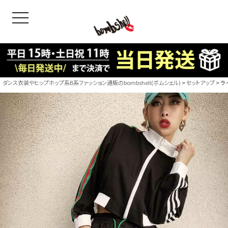
toggle navigation
OODS
bshell
B/bomb
ダンス衣装やヒップホップ系B系ファッション通販のbombshell(ボムシェル)
セットアップ
ラ