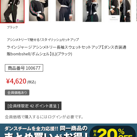
プス
トップス
ムス
ボトムス
ブラック
ター
ワンピース
アシンメトリーで魅せる！スタイリッシュセットアップ
トアップ
セットアッ
ラインジャージアシンメトリー長袖スウェットセットアップ【ダンス衣装通
ピース
ルームウェ
販bombshell/ボムシェル】(L)(ブラック)
ルインワン／サロペット
オールイン
商品番号
100677
タード
アウター
¥
4,620
税込
ドブラ・ニップレス
ダンスシュ
会員価格あり
アクセサリ
[会員様限定
42
ポイント進呈 ]
グッズ
会員価格で購入するにはログインが必要です。
水着
浴衣
ormation