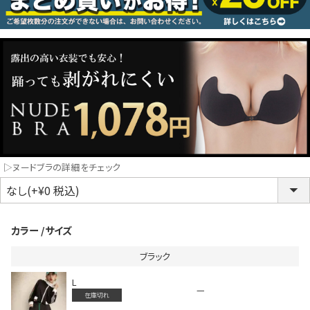
コスプレ
クリスマス
ランジェリ
LINE連携でクーポンもらえる!!
informat
▷ヌードブラの詳細をチェック
同一商品まとめ買いキャンペーン
カラー
サイズ
ブラック
L
—
在庫切れ
インスタ写真投稿キャンペーン！