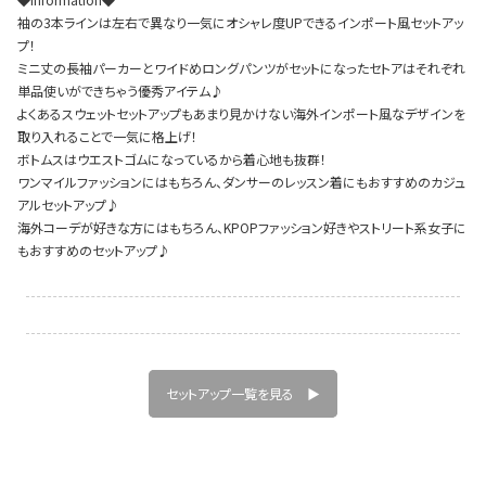
袖の3本ラインは左右で異なり一気にオシャレ度UPできるインポート風セットアッ
プ！
ミニ丈の長袖パーカーとワイドめロングパンツがセットになったセトアはそれぞれ
単品使いができちゃう優秀アイテム♪
Instagram LIVE items
よくあるスウェットセットアップもあまり見かけない海外インポート風なデザインを
取り入れることで一気に格上げ！
ボトムスはウエストゴムになっているから着心地も抜群！
ワンマイルファッションにはもちろん、ダンサーのレッスン着にもおすすめのカジュ
アルセットアップ♪
海外コーデが好きな方にはもちろん、KPOPファッション好きやストリート系女子に
もおすすめのセットアップ♪
スタッフコーディネート
セットアップ一覧を見る ▶