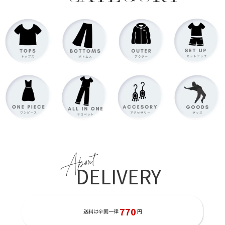
About
DELIVERY
770
送料は全国一律
円