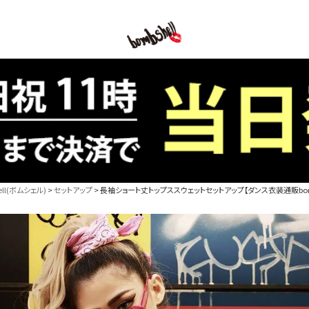
B/bomb
l(ボムシェル)
セットアップ
長袖ショート丈トップススウェットセットアップ【ダンス衣装通販bombsh