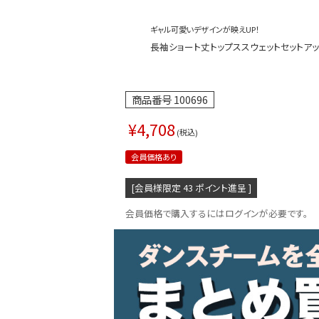
ギャル可愛いデザインが映えUP！
長袖ショート丈トップススウェットセットアップ【
商品番号
100696
¥
4,708
税込
会員価格あり
[会員様限定
43
ポイント進呈 ]
会員価格で購入するにはログインが必要です。