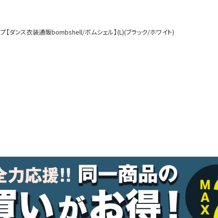
ルームウェア
オールインワン
ダンス衣装通販bombshell/ボムシェル】(L)(ブラック/ホワイト)
アウター
ダンスシューズ・靴
アクセサリー
グッズ
水着
浴衣
コスプレ
クリスマス
ランジェリー