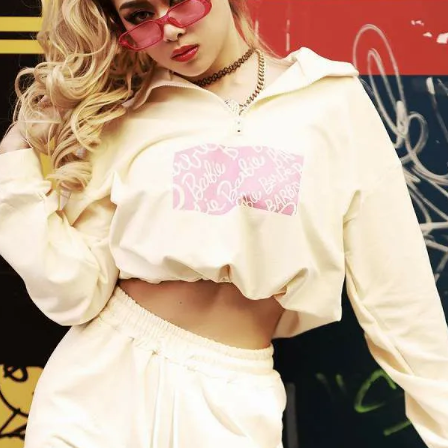
【B/bomb＝ビーボム】はストリートファッション
新な衣装映えをお届け。
「これどこに売ってるの？」とついつい聞かれてし
化出来るしっかりした
論、流行りのスタイルや日本であまり売ってないシ
ともかぶりたくない！というおしゃれ女子必見のス