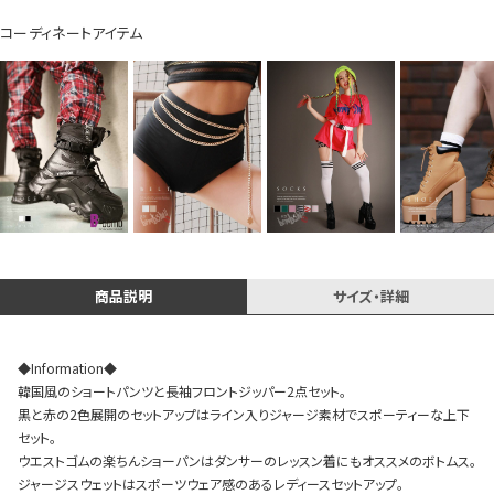
コーディネートアイテム
Instagram LIVE items
商品説明
サイズ・詳細
スタッフコーディネート
◆Information◆
韓国風のショートパンツと長袖フロントジッパー2点セット。
黒と赤の2色展開のセットアップはライン入りジャージ素材でスポーティーな上下
セット。
ウエストゴムの楽ちんショーパンはダンサーのレッスン着にもオススメのボトムス。
ジャージスウェットはスポーツウェア感のあるレディースセットアップ。