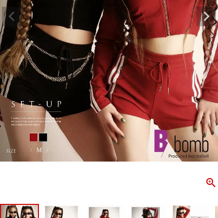
ombshell＝ボムシェル】はダンス衣装専門ブランド。
【B/bo
ス衣装ならお任せ！オリジナル衣装やダンス衣装のトータル
「これどこ
ディネートのご提案。 ボムシェルならではの最新で斬新な
好き女子の
映えをお届け。 撮影で使用してる小物や靴などダンサー必
レッスン着
コーデはイメージしやすく、全てボムシェルでご購入可能。
シルエット
着とは差別化出来るしっかりした衣装のご提案はダンサー
ンなど、幅
テージ映えを全力で応援してます。
ゃれ女子必
商品一覧
KUP CONTENTS
PICKUP 
OOKBOOK
LOOKB
ス衣装
ストリート
新作