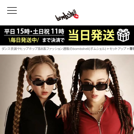
toggle navigation
OODS
bshell
B/bomb
ダンス衣装やヒップホップ系B系ファッション通販のbombshell(ボムシェル)
セットアップ
華