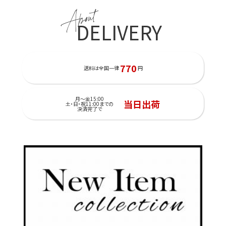
About
DELIVERY
770
送料は全国一律
円
月～金15:00
当日出荷
土・日・祝11:00までの
決済完了で