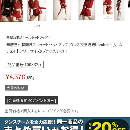
プス
トップス
ムス
ボトムス
レッド
ター
ワンピース
美脚効果◎クールセットアップ♪
トアップ
セットアッ
華奢見せ韓国風スウェットセットアップ【ダンス衣装通販bombshell/ボム
ピース
ルームウェ
シェル】(フリーサイズ)(ブラック/レッド)
ルインワン／サロペット
オールイン
商品番号
100832b
タード
アウター
¥
4,378
税込
ドブラ・ニップレス
ダンスシュ
会員価格あり
アクセサリ
[会員様限定
40
ポイント進呈 ]
グッズ
会員価格で購入するにはログインが必要です。
水着
浴衣
ormation