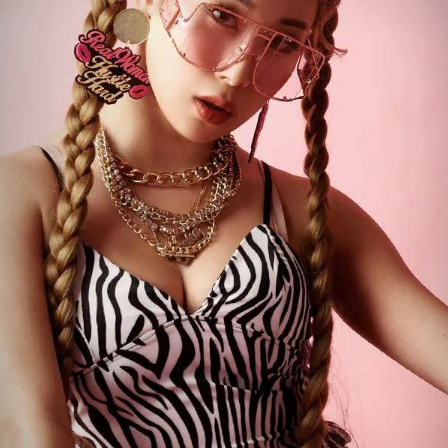
【B/bomb＝ビーボム】はストリートファッション
新な衣装映えをお届け。
「これどこに売ってるの？」とついつい聞かれてし
化出来るしっかりした
論、流行りのスタイルや日本であまり売ってないシ
ともかぶりたくない！というおしゃれ女子必見のス