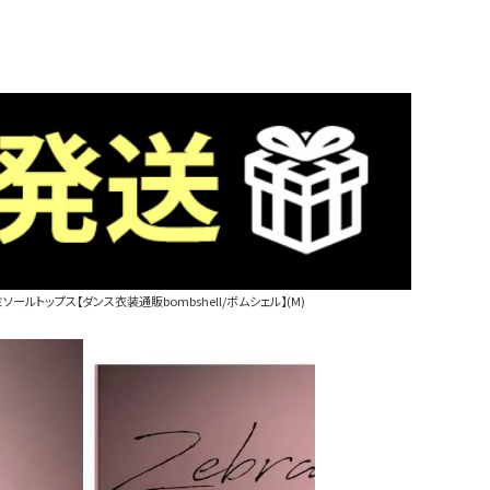
ールトップス【ダンス衣装通販bombshell/ボムシェル】(M)