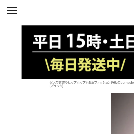
toggle navigation
ダンス衣装やヒップホップ系B系ファッション通販のbombshel
(ブラック)