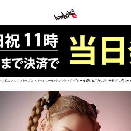
B/bomb
l(ボムシェル)
トップス
キャミソール・タンクトップ
【メール便対応】カップ付きゼブラ柄キャミソ