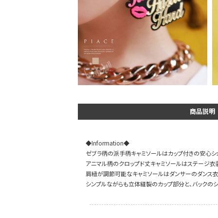
DANCE MOVIE
商品説明
◆Information◆
ゼブラ柄の派手柄キャミソールはカップ付きの安心ショ
アニマル柄のクロップド丈キャミソールはステージ衣装
肩紐が調節可能なキャミソールはダンサーのダンス衣
シンプルながらも立体縫製のカップ部分と、バックのシ
Instagram LIVE items