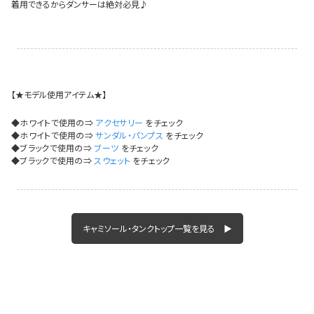
今活躍している多ジャンルダンサーさん×bombshellコラボ特集
着用できるからダンサーは絶対必見♪
【★モデル使用アイテム★】
◆ホワイトで使用の⇒
アクセサリー
をチェック
◆ホワイトで使用の⇒
サンダル・パンプス
をチェック
◆ブラックで使用の⇒
ブーツ
をチェック
◆ブラックで使用の⇒
スウェット
をチェック
キャミソール・タンクトップ一覧を見る ▶
今活