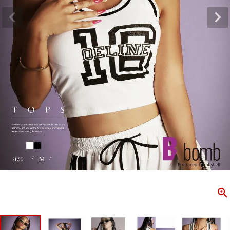
ombshell＝ボムシェル】はダンス衣装専門ブランド。
【B/bo
ス衣装ならお任せ！オリジナル衣装やダンス衣装のトータル
「これどこ
ディネートのご提案。 ボムシェルならではの最新で斬新な
好き女子の
映えをお届け。 撮影で使用してる小物や靴などダンサー必
レッスン着
コーデはイメージしやすく、全てボムシェルでご購入可能。
シルエット
着とは差別化出来るしっかりした衣装のご提案はダンサー
ンなど、幅
テージ映えを全力で応援してます。
ゃれ女子必
商品一覧
KUP CONTENTS
PICKUP 
OOKBOOK
LOOKB
ス衣装
ストリート
新作