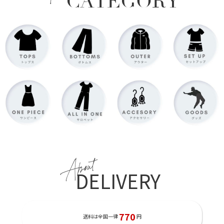
CATEGORY
About
DELIVERY
770
送料は全国一律
円