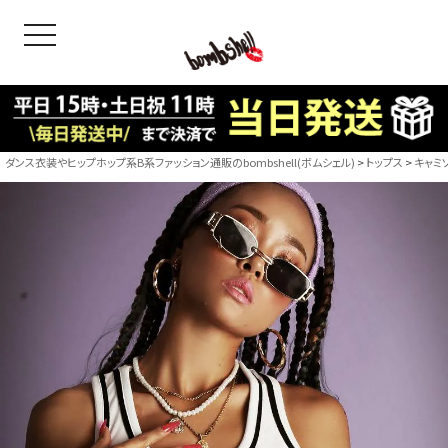
toggle navigation
OODS
bshell
B/bomb
ダンス衣装やヒップホップ系B系ファッション通販のbombshell(ボムシェル)
トップス
キャミ