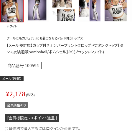
プス
トップス
ムス
ボトムス
ホワイト
ター
ワンピース
クールにもカジュアルにも着こなせるパッド付きトップス
トアップ
セットアッ
【メール便対応】カップ付きナンバープリントクロップド丈タンクトップ【ダ
ピース
ルームウェ
ンス衣装通販bombshell/ボムシェル】(M)(ブラック/ホワイト)
ルインワン／サロペット
オールイン
商品番号
100594
タード
アウター
メール便対応
ドブラ・ニップレス
ダンスシュ
¥
2,178
アクセサリ
税込
グッズ
会員価格あり
水着
[会員様限定
20
ポイント進呈 ]
浴衣
会員価格で購入するにはログインが必要です。
ormation