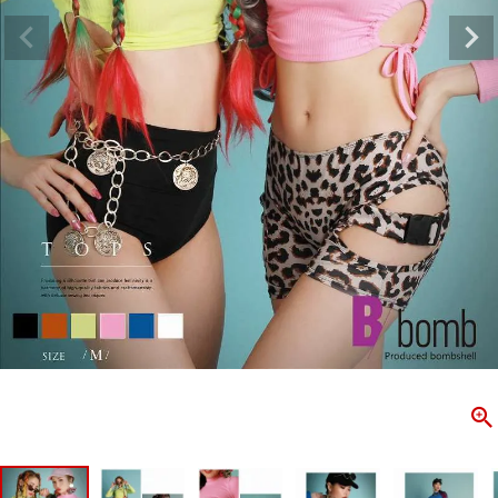
ombshell＝ボムシェル】はダンス衣装専門ブランド。
【B/bo
ス衣装ならお任せ！オリジナル衣装やダンス衣装のトータル
「これどこ
ディネートのご提案。 ボムシェルならではの最新で斬新な
好き女子の
映えをお届け。 撮影で使用してる小物や靴などダンサー必
レッスン着
コーデはイメージしやすく、全てボムシェルでご購入可能。
シルエット
着とは差別化出来るしっかりした衣装のご提案はダンサー
ンなど、幅
テージ映えを全力で応援してます。
ゃれ女子必
商品一覧
KUP CONTENTS
PICKUP 
OOKBOOK
LOOKB
ス衣装
ストリート
新作