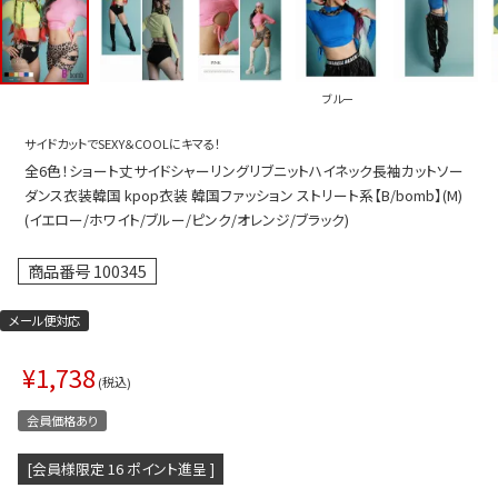
プス
トップス
ムス
ボトムス
ブルー
ター
ワンピース
サイドカットでSEXY＆COOLにキマる！
トアップ
セットアッ
全6色！ショート丈サイドシャーリングリブニットハイネック長袖カットソー
ピース
ルームウェ
ダンス衣装韓国 kpop衣装 韓国ファッション ストリート系【B/bomb】(M)
(イエロー/ホワイト/ブルー/ピンク/オレンジ/ブラック)
ルインワン／サロペット
オールイン
商品番号
100345
タード
アウター
ドブラ・ニップレス
ダンスシュ
メール便対応
アクセサリ
¥
1,738
税込
グッズ
会員価格あり
水着
[会員様限定
16
ポイント進呈 ]
浴衣
ormation