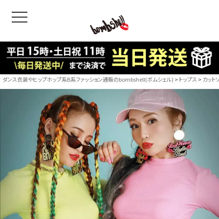
toggle navigation
OODS
bshell
B/bomb
ダンス衣装やヒップホップ系B系ファッション通販のbombshell(ボムシェル)
トップス
カット