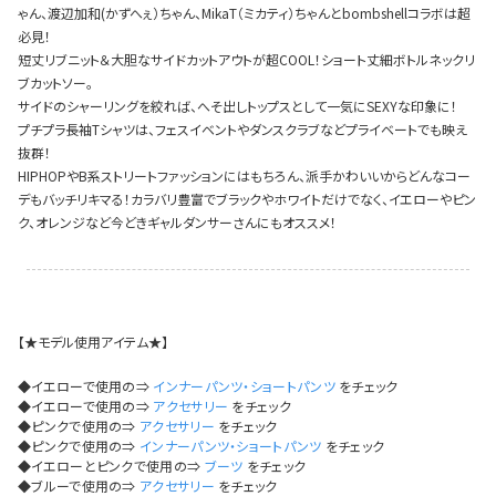
今活躍している多ジャンルダンサーさん×bombshellコラボ特集
ゃん、渡辺加和(かずへぇ）ちゃん、MikaT（ミカティ）ちゃんとbombshellコラボは超
必見！
短丈リブニット＆大胆なサイドカットアウトが超COOL！ショート丈細ボトルネックリ
ブカットソー。
サイドのシャーリングを絞れば、へそ出しトップスとして一気にSEXYな印象に！
プチプラ長袖Tシャツは、フェスイベントやダンスクラブなどプライベートでも映え
抜群！
HIPHOPやB系ストリートファッションにはもちろん、派手かわいいからどんなコー
デもバッチリキマる！カラバリ豊富でブラックやホワイトだけでなく、イエローやピン
ク、オレンジなど今どきギャルダンサーさんにもオススメ！
【★モデル使用アイテム★】
◆イエローで使用の⇒
インナーパンツ・ショートパンツ
をチェック
◆イエローで使用の⇒
アクセサリー
をチェック
◆ピンクで使用の⇒
アクセサリー
をチェック
◆ピンクで使用の⇒
インナーパンツ・ショートパンツ
をチェック
今活
◆イエローとピンクで使用の⇒
ブーツ
をチェック
◆ブルーで使用の⇒
アクセサリー
をチェック