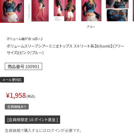
プス
トップス
ムス
ボトムス
ブルー
ター
ワンピース
ボリューム袖が女っぽい♪
トアップ
セットアッ
ボリュームスリーブシアーミニ丈トップス ストリート系【B/bomb】(フリー
ピース
ルームウェ
サイズ)(ピンク/ブルー)
ルインワン／サロペット
オールイン
商品番号
100901
タード
アウター
メール便対応
ドブラ・ニップレス
ダンスシュ
¥
1,958
アクセサリ
税込
グッズ
会員価格あり
水着
[会員様限定
18
ポイント進呈 ]
浴衣
会員価格で購入するにはログインが必要です。
ormation