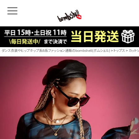
toggle navigation
OODS
bshell
B/bomb
ダンス衣装やヒップホップ系B系ファッション通販のbombshell(ボムシェル)
トップス
カット