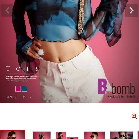
ombshell＝ボムシェル】はダンス衣装専門ブランド。
【B/bo
ス衣装ならお任せ！オリジナル衣装やダンス衣装のトータル
「これどこ
ディネートのご提案。 ボムシェルならではの最新で斬新な
好き女子の
映えをお届け。 撮影で使用してる小物や靴などダンサー必
レッスン着
コーデはイメージしやすく、全てボムシェルでご購入可能。
シルエット
着とは差別化出来るしっかりした衣装のご提案はダンサー
ンなど、幅
テージ映えを全力で応援してます。
ゃれ女子必
商品一覧
KUP CONTENTS
PICKUP 
OOKBOOK
LOOKB
ス衣装
ストリート
新作