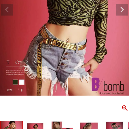
ombshell＝ボムシェル】はダンス衣装専門ブランド。
【B/bo
ス衣装ならお任せ！オリジナル衣装やダンス衣装のトータル
「これどこ
ディネートのご提案。 ボムシェルならではの最新で斬新な
好き女子の
映えをお届け。 撮影で使用してる小物や靴などダンサー必
レッスン着
コーデはイメージしやすく、全てボムシェルでご購入可能。
シルエット
着とは差別化出来るしっかりした衣装のご提案はダンサー
ンなど、幅
テージ映えを全力で応援してます。
ゃれ女子必
商品一覧
KUP CONTENTS
PICKUP 
OOKBOOK
LOOKB
ス衣装
ストリート
新作