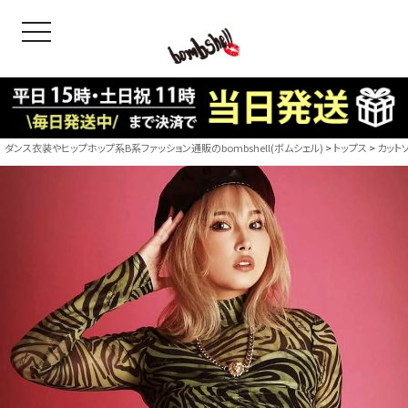
toggle navigation
OODS
bshell
B/bomb
ダンス衣装やヒップホップ系B系ファッション通販のbombshell(ボムシェル)
トップス
カット