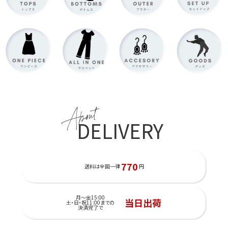
About
DELIVERY
770
送料は全国一律
円
月～金15:00
当日出荷
土・日・祝11:00までの
決済完了で