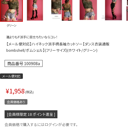
プス
トップス
ムス
ボトムス
グリーン
ター
ワンピース
誰よりもド派手に目立ちたいならコレ！
トアップ
セットアッ
【メール便対応】ハイネック派手柄長袖カットソー【ダンス衣装通販
ピース
ルームウェ
bombshell/ボムシェル】(フリーサイズ)(ホワイト/グリーン)
ルインワン／サロペット
オールイン
商品番号
100908a
タード
アウター
メール便対応
ドブラ・ニップレス
ダンスシュ
¥
1,958
アクセサリ
税込
グッズ
会員価格あり
水着
[会員様限定
18
ポイント進呈 ]
浴衣
会員価格で購入するにはログインが必要です。
ormation