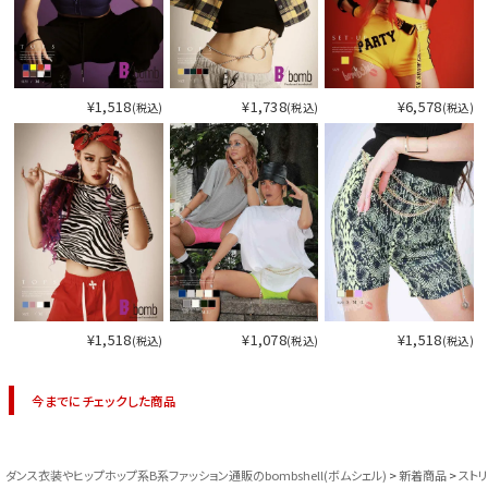
¥1,518
¥1,738
¥6,578
(税込)
(税込)
(税込)
¥1,518
¥1,078
¥1,518
(税込)
(税込)
(税込)
今までにチェックした商品
ダンス衣装やヒップホップ系B系ファッション通販のbombshell(ボムシェル)
新着商品
スト