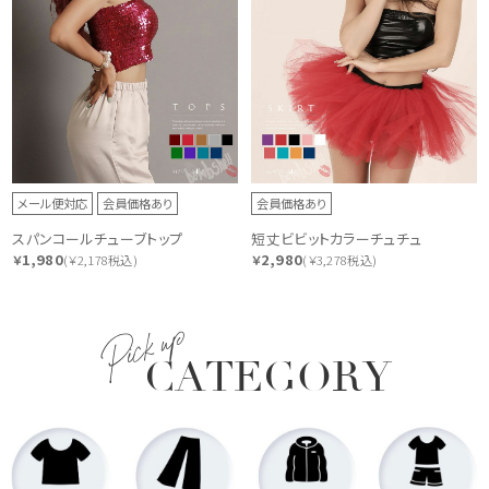
メール便対応
会員価格あり
会員価格あり
スパンコールチューブトップ
短丈ビビットカラーチュチュ
1,980
2,980
￥
(￥2,178税込)
￥
(￥3,278税込)
Pick up
CATEGORY