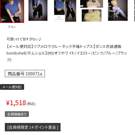
プス
トップス
ムス
ボトムス
ブルー
ター
ワンピース
可愛いけど甘すぎない♪
トアップ
セットアッ
【メール便対応】リブメロウクルーネック半袖トップス【ダンス衣装通販
ピース
ルームウェ
bombshell/ボムシェル】(M)(オフホワイト/イエロー/ピンク/ブルー/ブラッ
ク)
ルインワン／サロペット
オールイン
商品番号
100071a
タード
アウター
ドブラ・ニップレス
ダンスシュ
メール便対応
アクセサリ
¥
1,518
税込
グッズ
会員価格あり
水着
[会員様限定
14
ポイント進呈 ]
浴衣
ormation