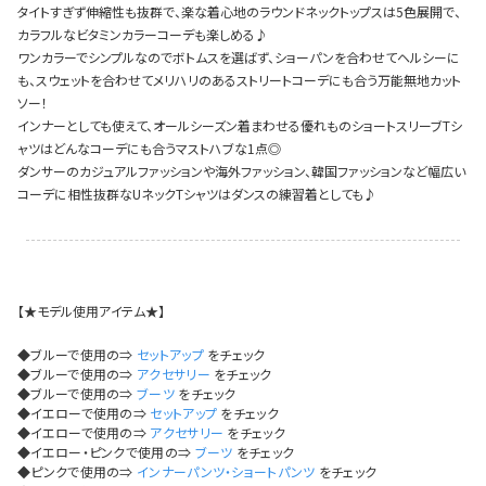
今活躍している多ジャンルダンサーさん×bombshellコラボ特集
タイトすぎず伸縮性も抜群で、楽な着心地のラウンドネックトップスは5色展開で、
カラフルなビタミンカラーコーデも楽しめる♪
ワンカラーでシンプルなのでボトムスを選ばず、ショーパンを合わせてヘルシーに
も、スウェットを合わせてメリハリのあるストリートコーデにも合う万能無地カット
ソー！
インナーとしても使えて、オールシーズン着まわせる優れものショートスリーブTシ
ャツはどんなコーデにも合うマストハブな1点◎
ダンサーのカジュアルファッションや海外ファッション、韓国ファッションなど幅広い
コーデに相性抜群なUネックTシャツはダンスの練習着としても♪
【★モデル使用アイテム★】
◆ブルーで使用の⇒
セットアップ
をチェック
◆ブルーで使用の⇒
アクセサリー
をチェック
◆ブルーで使用の⇒
ブーツ
をチェック
◆イエローで使用の⇒
セットアップ
をチェック
◆イエローで使用の⇒
アクセサリー
をチェック
今活
◆イエロー・ピンクで使用の⇒
ブーツ
をチェック
◆ピンクで使用の⇒
インナーパンツ・ショートパンツ
をチェック