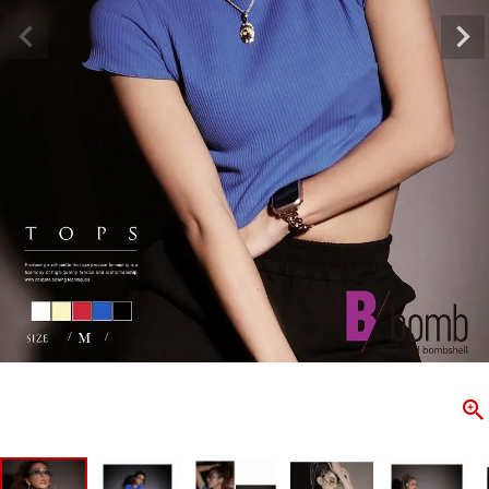
ombshell＝ボムシェル】はダンス衣装専門ブランド。
【B/bo
ス衣装ならお任せ！オリジナル衣装やダンス衣装のトータル
「これどこ
ディネートのご提案。 ボムシェルならではの最新で斬新な
好き女子の
映えをお届け。 撮影で使用してる小物や靴などダンサー必
レッスン着
コーデはイメージしやすく、全てボムシェルでご購入可能。
シルエット
着とは差別化出来るしっかりした衣装のご提案はダンサー
ンなど、幅
テージ映えを全力で応援してます。
ゃれ女子必
商品一覧
KUP CONTENTS
PICKUP 
OOKBOOK
LOOKB
ス衣装
ストリート
新作