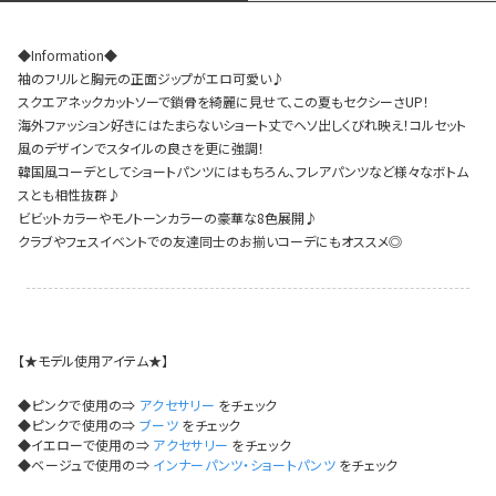
今活躍している多ジャンルダンサーさん×bombshellコラボ特集
◆Information◆
袖のフリルと胸元の正面ジップがエロ可愛い♪
スクエアネックカットソーで鎖骨を綺麗に見せて、この夏もセクシーさUP！
海外ファッション好きにはたまらないショート丈でヘソ出しくびれ映え！コルセット
風のデザインでスタイルの良さを更に強調！
韓国風コーデとしてショートパンツにはもちろん、フレアパンツなど様々なボトム
スとも相性抜群♪
ビビットカラーやモノトーンカラーの豪華な8色展開♪
クラブやフェスイベントでの友達同士のお揃いコーデにもオススメ◎
【★モデル使用アイテム★】
◆ピンクで使用の⇒
アクセサリー
をチェック
◆ピンクで使用の⇒
ブーツ
をチェック
◆イエローで使用の⇒
アクセサリー
をチェック
今活
◆ベージュで使用の⇒
インナーパンツ・ショートパンツ
をチェック