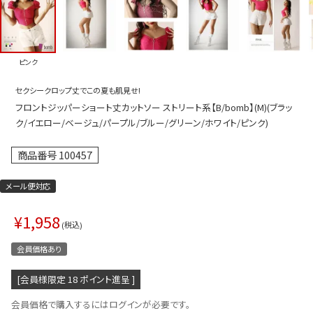
プス
トップス
ムス
ボトムス
ピンク
ター
ワンピース
セクシークロップ丈でこの夏も肌見せ!
トアップ
セットアッ
フロントジッパーショート丈カットソー ストリート系【B/bomb】(M)(ブラッ
ピース
ルームウェ
ク/イエロー/ベージュ/パープル/ブルー/グリーン/ホワイト/ピンク)
ルインワン／サロペット
オールイン
商品番号
100457
タード
アウター
メール便対応
ドブラ・ニップレス
ダンスシュ
¥
1,958
アクセサリ
税込
グッズ
会員価格あり
水着
[会員様限定
18
ポイント進呈 ]
浴衣
会員価格で購入するにはログインが必要です。
ormation