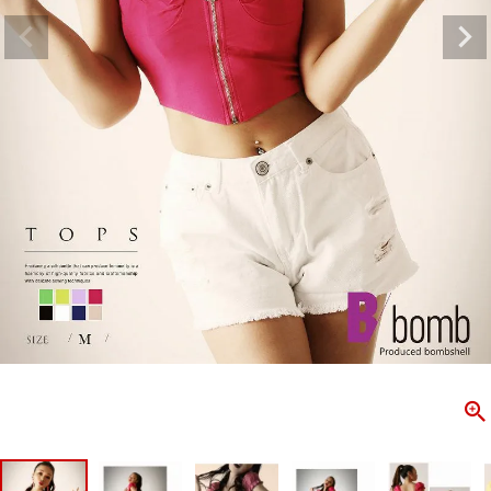
ombshell＝ボムシェル】はダンス衣装専門ブランド。
【B/bo
ス衣装ならお任せ！オリジナル衣装やダンス衣装のトータル
「これどこ
ディネートのご提案。 ボムシェルならではの最新で斬新な
好き女子の
映えをお届け。 撮影で使用してる小物や靴などダンサー必
レッスン着
コーデはイメージしやすく、全てボムシェルでご購入可能。
シルエット
着とは差別化出来るしっかりした衣装のご提案はダンサー
ンなど、幅
テージ映えを全力で応援してます。
ゃれ女子必
商品一覧
KUP CONTENTS
PICKUP 
OOKBOOK
LOOKB
ス衣装
ストリート
新作