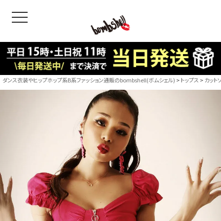
toggle navigation
OODS
bshell
B/bomb
ダンス衣装やヒップホップ系B系ファッション通販のbombshell(ボムシェル)
トップス
カット